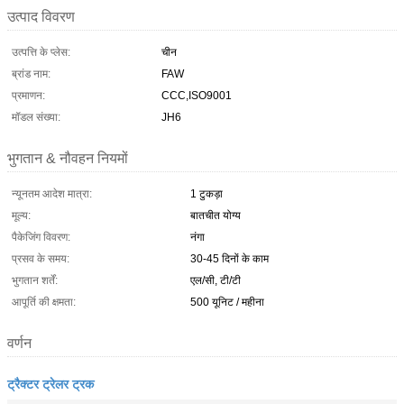
उत्पाद विवरण
उत्पत्ति के प्लेस:
चीन
ब्रांड नाम:
FAW
प्रमाणन:
CCC,ISO9001
मॉडल संख्या:
JH6
भुगतान & नौवहन नियमों
न्यूनतम आदेश मात्रा:
1 टुकड़ा
मूल्य:
बातचीत योग्य
पैकेजिंग विवरण:
नंगा
प्रसव के समय:
30-45 दिनों के काम
भुगतान शर्तें:
एल/सी, टी/टी
आपूर्ति की क्षमता:
500 यूनिट / महीना
वर्णन
ट्रैक्टर ट्रेलर ट्रक