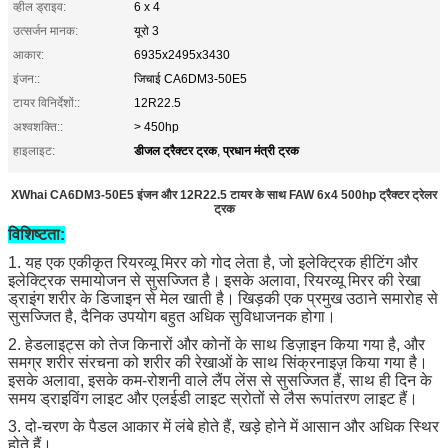
व्हील ड्राइव:
6 x 4
उत्सर्जन मानक:
यूरो 3
आकार:
6935x2495x3430
इंजन::
जिचाई CA6DM3-50E5
टायर विनिर्देशों::
12R22.5
अश्वशक्ति::
> 450hp
डीजल ट्रैक्टर ट्रक
प्रधान मंत्री ट्रक
हाइलाइट:
,
XWhai CA6DM3-50E5 इंजन और 12R22.5 टायर के साथ FAW 6x4 500hp ट्रैक्टर ट्रेलर
ट्रक
विशिष्टता:
1. यह एक एकीकृत रियरव्यू मिरर को गोद लेता है, जो इलेक्ट्रिक हीटिंग और
इलेक्ट्रिक समायोजन से सुसज्जित है।
इसके अलावा, रियरव्यू मिरर की रेखा
ड्राइंग शरीर के डिजाइन से मेल खाती है।
खिड़की एक प्रमुख उठाने समारोह से
सुसज्जित है, दैनिक उपयोग बहुत अधिक सुविधाजनक होगा।
2. हेडलाइट्स को तेज किनारों और कोनों के साथ डिज़ाइन किया गया है, और
समग्र शरीर संरचना को शरीर की रेखाओं के साथ सिंक्रनाइज़ किया गया है।
इसके अलावा, इसके कम-रोशनी वाले लैंप लेंस से सुसज्जित हैं, साथ ही दिन के
समय ड्राइविंग लाइट और एलईडी लाइट स्रोतों से लैस रूपांतरण लाइट हैं।
3. दो-चरण के पैडल आकार में लंबे होते हैं, खड़े होने में आसान और अधिक स्थिर
होते हैं।