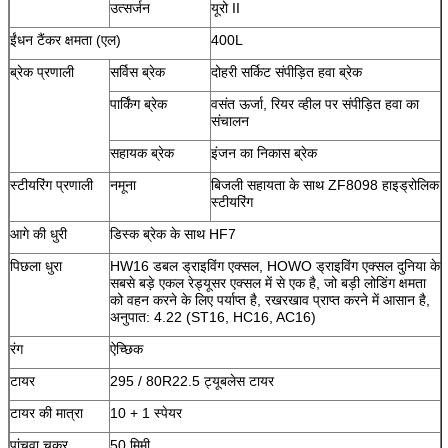
उत्सर्जन
यूरो II
ईंधन टैंकर क्षमता (एल)
400L
ब्रेक प्रणाली
सर्विस ब्रेक
दोहरी सर्किट संपीड़ित हवा ब्रेक
पार्किंग ब्रेक
वसंत ऊर्जा, रियर व्हील पर संपीड़ित हवा का
संचालन
सहायक ब्रेक
इंजन का निकास ब्रेक
स्टीयरिंग प्रणाली
नमूना
बिजली सहायता के साथ ZF8098 हाइड्रोलिक
स्टीयरिंग
आगे की धुरी
डिस्क ब्रेक के साथ HF7
पिछला धुरा
HW16 डबल ड्राइविंग एक्सल, HOWO ड्राइविंग एक्सल दुनिया के
सबसे बड़े एकल रेड्यूसर एक्सल में से एक है, जो बड़ी लोडिंग क्षमता
को वहन करने के लिए पर्याप्त है, रखरखाव प्राप्त करने में आसान है,
अनुपात: 4.22 (ST16, HC16, AC16)
रंग
ऐच्छिक
टायर
295 / 80R22.5 ट्यूबलेस टायर
टायर की मात्रा
10 + 1 स्पेयर
पांचवा चक्र
50 मिमी