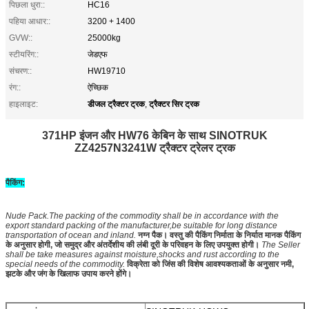
पिछला धुरा::
HC16
पहिया आधार::
3200 + 1400
GVW::
25000kg
स्टीयरिंग::
जेडएफ
संचरण::
HW19710
रंग::
ऐच्छिक
डीजल ट्रैक्टर ट्रक
ट्रैक्टर सिर ट्रक
हाइलाइट:
,
371HP इंजन और HW76 केबिन के साथ SINOTRUK
ZZ4257N3241W ट्रैक्टर ट्रेलर ट्रक
पैकिंग:
Nude Pack.The packing of the commodity shall be in accordance with the
export standard packing of the manufacturer,be suitable for long distance
transportation of ocean and inland.
नग्न पैक। वस्तु की पैकिंग निर्माता के निर्यात मानक पैकिंग
के अनुसार होगी, जो समुद्र और अंतर्देशीय की लंबी दूरी के परिवहन के लिए उपयुक्त होगी।
The Seller
shall be take measures against moisture,shocks and rust according to the
special needs of the commodity.
विक्रेता को जिंस की विशेष आवश्यकताओं के अनुसार नमी,
झटके और जंग के खिलाफ उपाय करने होंगे।