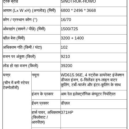
ट्रक ब्रांड
SINOTRUK-HOWO
आयाम (Lx W xH) (अनलोड) (मिमी)
6800 * 2496 * 3668
कोण / प्रस्थान कोण (°)
16/70
ओवरहांग (सामने / पीछे) (मिमी)
1500/725
व्हील बेस (मिमी)
3200 + 1400
अधिकतम गति (किमी / घंटा)
102
वजन पर अंकुश (किलो)
9210
लोड हो रहा वजन (किलो)
39200
यन्त्र
नमूना
WD615.96E, 4 स्ट्रोक डायरेक्ट इंजेक्शन
डीजल इंजन, 6-सिलेंडर इन-लाइन वाटर
(चीन में बनी स्टेयर
कूलिंग, टर्बो-चार्जर और इंटर-कूलिंग के साथ
टेक्नोलॉजी)
इंजन के प्रकार
आम रेल इलेक्ट्रॉनिक कंप्यूटर नियंत्रित
ईंधन प्रकार
डीज़ल
हार्स पावर, अधिकतम
371HP
(किलोवाट /
आरपीएम)