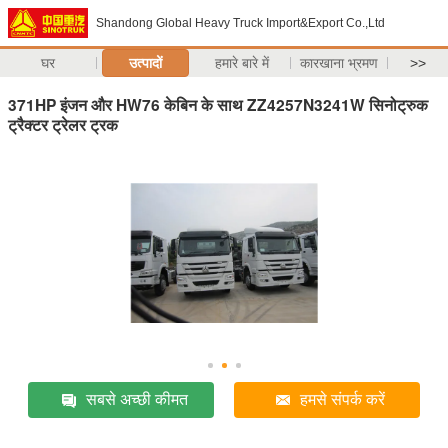
Shandong Global Heavy Truck Import&Export Co.,Ltd
घर
उत्पादों
हमारे बारे में
कारखाना भ्रमण
>>
371HP इंजन और HW76 केबिन के साथ ZZ4257N3241W सिनोट्रुक
ट्रैक्टर ट्रेलर ट्रक
सबसे अच्छी कीमत
हमसे संपर्क करें