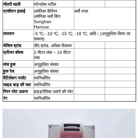
भीतरी थाली
स्टेनलेस स्टील
प्रशीतन इकाई
अमेरिका कैरियर
थर्मो राजा
अमेरिका थर्मो किंग
Songhan
Hanxue
तापमान
-5 ℃, -10 ℃, -15 ℃, -18 ℃, आदि। (अनुकूलित किया जा
सकता)
चेसिस ब्रांड
सीए ब्रांड, अधिक विकल्प
फ्रीजर बॉक्स
2 मीटर लंबा ~ 14 मीटर
लंबा
मांस हुक
अनुकूलित संख्या
हुक रेल
अनुकूलित संख्या
वेंटिलेशन स्लॉट
स्वनिर्धारित
साइड बाड़ की रक्षा
स्वनिर्धारित
रियर प्लेट उठाना
हाइड्रोलिक उठाने की प्लेट
रंग
स्वनिर्धारित