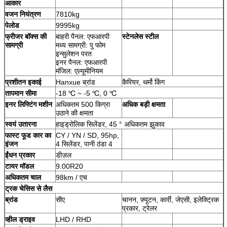
आकार
वजन नियंत्रण
7810kg
पेलोड
9995kg
फ्रीजर बॉक्स की
बाहरी पैनल: एफआरपी
स्टेनलेस स्टील
सामग्री
मध्य सामग्री: पु फोम
इन्सुलेशन परत
इनर पैनल: एफआरपी
मंजिल: एल्यूमीनियम
प्रशीतन इकाई
Hanxue ब्रांड
कैरियर, थर्मो किंग
तापमान सीमा
-18 ℃ ~ -5 ℃, 0 ℃
इनर लिफ्टिंग मशीन
अधिकतम 500 किग्रा
अधिक बड़ी क्षमता
उठाने की क्षमता
स्वयं उतारना
हाइड्रोलिक सिलेंडर, 45 ° अधिकतम झुकाव
फास्ट फूड कार का
CY / YN / SD, 95hp,
इंजन
4 सिलेंडर, पानी ठंडा 4
ईंधन प्रकार
डीज़ल
टायर मॉडल
9.00R20
अधिकतम चाल
98km / एच
ट्रक चेसिस से लैस
ब्रांड
सीए
चानन, फ़्यूटन, कार्री, जेएसी, इलेक्ट्रिक
प्रकार, ट्रेलर
व्हील ड्राइव
LHD / RHD