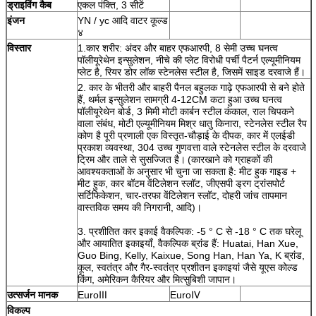
ड्राइविंग कैब
एकल पंक्ति, 3 सीटें
इंजन
YN / yc आदि वाटर कूल्ड
४
विस्तार
1.कार शरीर: अंदर और बाहर एफआरपी, 8 सेमी उच्च घनत्व
पॉलीयूरेथेन इन्सुलेशन, नीचे की प्लेट विरोधी पर्ची पैटर्न एल्यूमीनियम
प्लेट है, रियर डोर लॉक स्टेनलेस स्टील है, जिसमें साइड दरवाजे हैं।
2. कार के भीतरी और बाहरी पैनल बहुलक गाढ़े एफआरपी से बने होते
हैं, थर्मल इन्सुलेशन सामग्री 4-12CM कटा हुआ उच्च घनत्व
पॉलीयूरेथेन बोर्ड, 3 मिमी मोटी कार्बन स्टील कंकाल, राल चिपकने
वाला संबंध, मोटी एल्यूमीनियम मिश्र धातु किनारा, स्टेनलेस स्टील रैप
कोण है पूरी प्रणाली एक विस्तृत-चौड़ाई के दीपक, कार में एलईडी
प्रकाश व्यवस्था, 304 उच्च गुणवत्ता वाले स्टेनलेस स्टील के दरवाजे
ट्रिम और ताले से सुसज्जित है।
(कारखाने को ग्राहकों की
आवश्यकताओं के अनुसार भी चुना जा सकता है: मीट हुक गाइड +
मीट हुक, कार बॉटम वेंटिलेशन स्लॉट, जीएसपी ड्रग ट्रांसपोर्ट
सर्टिफिकेशन, चार-तरफा वेंटिलेशन स्लॉट, दोहरी जांच तापमान
वास्तविक समय की निगरानी, ​​आदि)।
3. प्रशीतित कार इकाई वैकल्पिक: -5 ° C से -18 ° C तक घरेलू
और आयातित इकाइयाँ, वैकल्पिक ब्रांड हैं: Huatai, Han Xue,
Guo Bing, Kelly, Kaixue, Song Han, Han Ya, K ब्रांड,
कूल, स्वतंत्र और गैर-स्वतंत्र प्रशीतन इकाइयां जैसे यूएस कोल्ड
किंग, अमेरिकन कैरियर और मित्सुबिशी जापान।
उत्सर्जन मानक
EuroⅢ
EuroⅣ
विकल्प