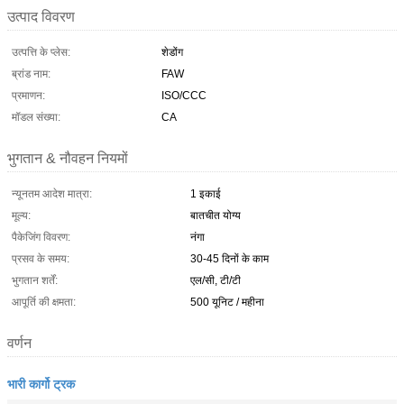
उत्पाद विवरण
उत्पत्ति के प्लेस:
शेडोंग
ब्रांड नाम:
FAW
प्रमाणन:
ISO/CCC
मॉडल संख्या:
CA
भुगतान & नौवहन नियमों
न्यूनतम आदेश मात्रा:
1 इकाई
मूल्य:
बातचीत योग्य
पैकेजिंग विवरण:
नंगा
प्रसव के समय:
30-45 दिनों के काम
भुगतान शर्तें:
एल/सी, टी/टी
आपूर्ति की क्षमता:
500 यूनिट / महीना
वर्णन
भारी कार्गो ट्रक