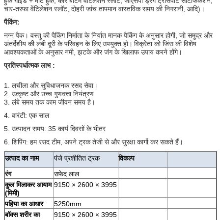
हुक गाइड + मीट हुक, कार बॉटम वेंटिलेशन स्लॉट, जीएसपी ड्रग ट्रांसपोर्ट सर्टिफिकेशन,
चार-तरफा वेंटिलेशन स्लॉट, दोहरी जांच तापमान वास्तविक समय की निगरानी, ​​आदि)।
पैकिंग:
नग्न पैक। वस्तु की पैकिंग निर्माता के निर्यात मानक पैकिंग के अनुसार होगी, जो समुद्र और
अंतर्देशीय की लंबी दूरी के परिवहन के लिए उपयुक्त हो।
विक्रेता को जिंस की विशेष
आवश्यकताओं के अनुसार नमी, झटके और जंग के खिलाफ उपाय करने होंगे।
प्रतिस्पर्धात्मक लाभ
:
1. लचीला और सुविधाजनक रसद सेवा।
2. उत्कृष्ट और उच्च गुणवत्ता नियंत्रण
3. लंबे समय तक काम जीवन समय है।
4. वारंटी: एक साल
5. उत्पादन समय: 35 कार्य दिवसों के भीतर
6. शिपिंग: हम रसद टीम, अपने ट्रक तेजी से और सुरक्षा कार्गो कर सकते हैं।
उत्पाद का नाम
पंजे प्रशीतित ट्रक
विकल्प
रंग
सफेद लाल
कुल मिलाकर आयाम
9150 × 2600 × 3995
(मिमी)
पहिया का आधार
5250mm
बॉक्स शरीर का
9150 × 2600 × 3995