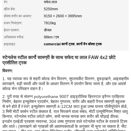
रंग:
सफेद लाल
व्हील बेस:
5250mm
बॉक्स शरीर का आकार:
9150 × 2600 × 3995mm
वजन नियंत्रण:
7810kg
ईंधन प्रकार:
डीजल
अधिकतम स्पीड:
98km / एच
comercial कार्गो ट्रक
कार्गो वैन बॉक्स ट्रक
हाइलाइट:
,
स्टेनलेस स्टील कार्गो सामग्री के साथ सफेद या लाल FAW 4x2 छोटे
प्रशीतित ट्रक
विवरण:
1. यह व्यापक रूप से शहरी कोल्ड चेन वितरण, सुपरमार्केट वितरण, बूचड़खाने, आइसक्रीम
कारखाने, बड़ी सब्जी और फलों के आधार वितरण में उपयोग किया जाता है, और एक आदर्श
कोल्ड चेन परिवहन वाहन है।
2. पूरी तरह से संलग्न polyurethane 900T हाइड्रोलिक क्रिस्टल ड्रैगन प्रक्रिया
निर्माण, बेहतर इन्सुलेशन प्रदर्शन, बेहतर गुणवत्ता, शरीर और बाहरी पैनल सामग्री बहुलक
से बने होते हैं FRP, इन्सुलेशन सामग्री 4-12CM कटा हुआ उच्च घनत्व पॉलीयूरेथेन बोर्ड,
3 मिमी मोटी कार्बन स्टील कंकाल है, राल चिपकने वाला संबंध, मोटी एल्यूमीनियम मिश्र धातु
किनारा, स्टेनलेस स्टील लपेटो कोण, सभी मानक मानक कार शरीर की चौड़ाई दीपक,
इनडोर एलईडी प्रकाश व्यवस्था, 304 उच्च गुणवत्ता वाले स्टेनलेस स्टील के दरवाजे ट्रिम
और ताले।
(कारखाने को ग्राहकों की आवश्यकताओं के अनुसार भी चुना जा सकता है: मीट