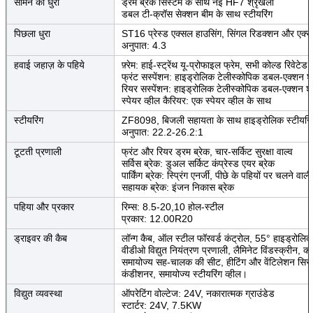
सामने का धुरा
ड्रम ब्रेक सिस्टम के साथ नई HF7 श्रृंखला
डबल टी-क्रॉस सेक्शन बीम के साथ स्टीयरिंग
पिछला धुरा
ST16 प्रेस्ड एक्सल हाउसिंग, सिंगल रिडक्शन और एक्स
अनुपात: 4.3
हवाई जहाज़ के पहिये
फ़्रेम: हाई-स्ट्रेंथ यू-प्रोफाइल फ्रेम, सभी कोल्ड रिवेटेड 
फ्रंट सस्पेंशन: हाइड्रोलिक टेलीस्कोपिक डबल-एक्शन शॉक
रियर सस्पेंशन: हाइड्रोलिक टेलीस्कोपिक डबल-एक्शन शॉक
स्पेयर व्हील कैरियर: एक स्पेयर व्हील के साथ
स्टीयरिंग
ZF8098, बिजली सहायता के साथ हाइड्रोलिक स्टीयरिं
अनुपात: 22.2-26.2:1
टूटती प्रणाली
फ्रंट और रियर ड्रम ब्रेक, चार-सर्किट सुरक्षा वाल्व
सर्विस ब्रेक: डुअल सर्किट कंप्रेस्ड एयर ब्रेक
पार्किंग ब्रेक: स्प्रिंग एनर्जी, पीछे के पहियों पर चलने वाल
सहायक ब्रेक: इंजन निकास ब्रेक
पहिया और प्रकार
रिम्स: 8.5-20,10 होल-स्टील
प्रकार: 12.00R20
ड्राइवर की कैब
लॉन्ग कैब, ऑल स्टील फॉरवर्ड कंट्रोल, 55° हाइड्रोलिक 
वीडीओ विद्युत नियंत्रण प्रणाली, लैमिनेट विंडस्क्रीन
समायोज्य सह-चालक की सीट, हीटिंग और वेंटिलेशन सिस्टम, 
कंडीशनर, समायोज्य स्टीयरिंग व्हील।
विद्युत व्यवस्था
ऑपरेटिंग वोल्टेज: 24V, नकारात्मक ग्राउंडेड
स्टार्टर: 24V, 7.5KW