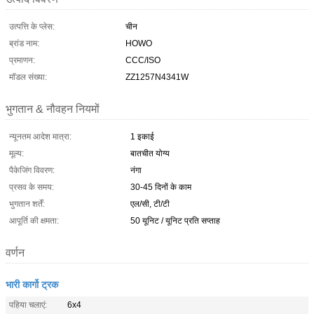
उत्पत्ति के प्लेस:
चीन
ब्रांड नाम:
HOWO
प्रमाणन:
CCC/ISO
मॉडल संख्या:
ZZ1257N4341W
भुगतान & नौवहन नियमों
न्यूनतम आदेश मात्रा:
1 इकाई
मूल्य:
बातचीत योग्य
पैकेजिंग विवरण:
नंगा
प्रसव के समय:
30-45 दिनों के काम
भुगतान शर्तें:
एल/सी, टी/टी
आपूर्ति की क्षमता:
50 यूनिट / यूनिट प्रति सप्ताह
वर्णन
भारी कार्गो ट्रक
पहिया चलाएं:
6x4