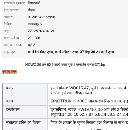
पारेषण के प्रकार:
नियमावली
ईंधन प्रकार:
डीज़ल
आकार:
9120*2496*2958
केबिन:
एचडब्ल्यू76
नमूना:
ZZ1257N4341W
क्षमता (लोड):
21 - 30t
उत्सर्जन मानक:
यूरो 2
कार्गो वैन बॉक्स ट्रक
कार्गो परिवहन ट्रक
371hp 30 टन कार्गो ट्रक
हाइलाइट:
,
,
HOWO 30 टन 6X4 कार्गो ट्रक यूरो II उत्सर्जन मानक 371hp
उत्पाद वर्णन
यन्त्र
इंजन मॉडल: WD615.47, यूरो II उत्सर्जन मानक, 4
स्ट्रोक इंजेक्शन डीजल इंजन
क्लच
SINOTRUK का 430C डायाफ्राम स्प्रिंग क्लच, हाइड्रॉ
हस्तांतरण
ट्रांसमिशन, मॉडल HW19710, 10 आगे और 2 रिवर्स
अनुपात:14.28;10.62;7.87;5.88;4.38;3.27;2.4
संचालक शक्ति का किरण
गियर के आकार के युग्मन निकला हुआ किनारा के साथ डबल 