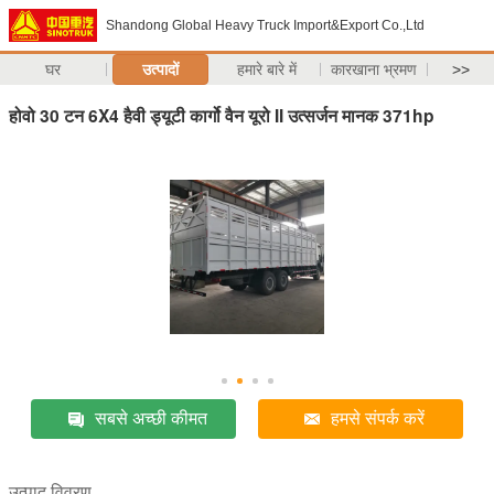
Shandong Global Heavy Truck Import&Export Co.,Ltd
घर
उत्पादों
हमारे बारे में
कारखाना भ्रमण
>>
होवो 30 टन 6X4 हैवी ड्यूटी कार्गो वैन यूरो II उत्सर्जन मानक 371hp
सबसे अच्छी कीमत
हमसे संपर्क करें
उत्पाद विवरण