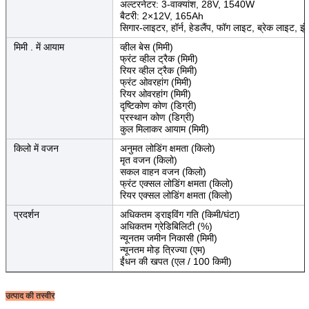
अल्टरनेटर: 3-वाक्यांश, 28V, 1540W
बैटरी: 2×12V, 165Ah
सिगार-लाइटर, हॉर्न, हेडलैंप, फॉग लाइट, ब्रेक लाइट, इंडि
मिमी . में आयाम
व्हील बेस (मिमी)
फ्रंट व्हील ट्रैक (मिमी)
रियर व्हील ट्रैक (मिमी)
फ्रंट ओवरहांग (मिमी)
रियर ओवरहांग (मिमी)
दृष्टिकोण कोण (डिग्री)
प्रस्थान कोण (डिग्री)
कुल मिलाकर आयाम (मिमी)
किलो में वजन
अनुमत लोडिंग क्षमता (किलो)
मृत वजन (किलो)
सकल वाहन वजन (किलो)
फ्रंट एक्सल लोडिंग क्षमता (किलो)
रियर एक्सल लोडिंग क्षमता (किलो)
प्रदर्शन
अधिकतम ड्राइविंग गति (किमी/घंटा)
अधिकतम ग्रेडिबिलिटी (%)
न्यूनतम जमीन निकासी (मिमी)
न्यूनतम मोड़ त्रिज्या (एम)
ईंधन की खपत (एल / 100 किमी)
उत्पाद की तस्वीर