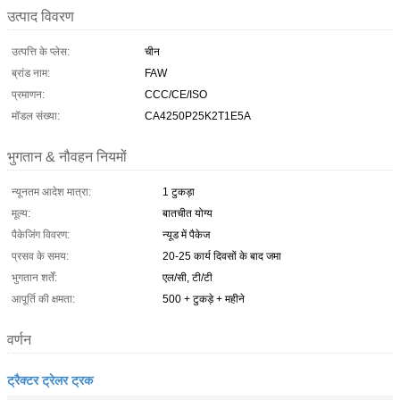
उत्पाद विवरण
उत्पत्ति के प्लेस:
चीन
ब्रांड नाम:
FAW
प्रमाणन:
CCC/CE/ISO
मॉडल संख्या:
CA4250P25K2T1E5A
भुगतान & नौवहन नियमों
न्यूनतम आदेश मात्रा:
1 टुकड़ा
मूल्य:
बातचीत योग्य
पैकेजिंग विवरण:
न्यूड में पैकेज
प्रसव के समय:
20-25 कार्य दिवसों के बाद जमा
भुगतान शर्तें:
एल/सी, टी/टी
आपूर्ति की क्षमता:
500 + टुकड़े + महीने
वर्णन
ट्रैक्टर ट्रेलर ट्रक