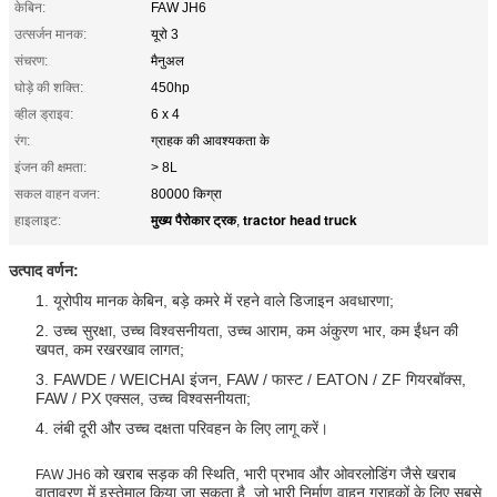
केबिन:
FAW JH6
उत्सर्जन मानक:
यूरो 3
संचरण:
मैनुअल
घोड़े की शक्ति:
450hp
व्हील ड्राइव:
6 x 4
रंग:
ग्राहक की आवश्यकता के
इंजन की क्षमता:
> 8L
सकल वाहन वजन:
80000 किग्रा
मुख्य पैरोकार ट्रक
tractor head truck
हाइलाइट:
,
उत्पाद वर्णन:
1. यूरोपीय मानक केबिन, बड़े कमरे में रहने वाले डिजाइन अवधारणा;
2. उच्च सुरक्षा, उच्च विश्वसनीयता, उच्च आराम, कम अंकुरण भार, कम ईंधन की
खपत, कम रखरखाव लागत;
3. FAWDE / WEICHAI इंजन, FAW / फास्ट / EATON / ZF गियरबॉक्स,
FAW / PX एक्सल, उच्च विश्वसनीयता;
4. लंबी दूरी और उच्च दक्षता परिवहन के लिए लागू करें।
को खराब सड़क की स्थिति, भारी प्रभाव और ओवरलोडिंग जैसे खराब
FAW JH6
वातावरण में इस्तेमाल किया जा सकता है, जो भारी निर्माण वाहन ग्राहकों के लिए सबसे