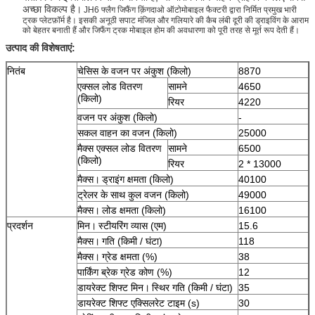
अच्छा विकल्प है।
JH6 फ्लैग जिफैंग क़िंगदाओ ऑटोमोबाइल फैक्टरी द्वारा निर्मित प्रमुख भारी
ट्रक प्लेटफ़ॉर्म है। इसकी अनूठी सपाट मंजिल और गलियारे की कैब लंबी दूरी की ड्राइविंग के आराम
को बेहतर बनाती हैं और जिफैंग ट्रक मोबाइल होम की अवधारणा को पूरी तरह से मूर्त रूप देती हैं।
उत्पाद की विशेषताएं:
नितंब
चेसिस के वजन पर अंकुश (किलो)
8870
एक्सल लोड वितरण
सामने
4650
(किलो)
रियर
4220
वजन पर अंकुश (किलो)
-
सकल वाहन का वजन (किलो)
25000
मैक्स एक्सल लोड वितरण
सामने
6500
(किलो)
रियर
2 * 13000
मैक्स।
ड्राइंग क्षमता (किलो)
40100
ट्रेलर के साथ कुल वजन (किलो)
49000
मैक्स।
लोड क्षमता (किलो)
16100
प्रदर्शन
मिन।
स्टीयरिंग व्यास (एम)
15.6
मैक्स।
गति (किमी / घंटा)
118
मैक्स।
ग्रेड क्षमता (%)
38
पार्किंग ब्रेक ग्रेड कोण (%)
12
डायरेक्ट शिफ्ट मिन।
स्थिर गति (किमी / घंटा)
35
डायरेक्ट शिफ्ट एक्सिलरेट टाइम (s)
30