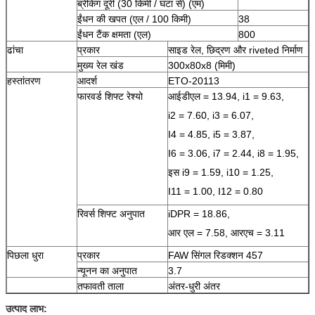
ब्रेकिंग दूरी (30 किमी / घंटा से) (एम)
ईंधन की खपत (एल / 100 किमी)
38
ईंधन टैंक क्षमता (एल)
800
ढांचा
प्रकार
साइड रेल, छिद्रण और riveted निर्माण
मुख्य रेल खंड
300x80x8 (मिमी)
हस्तांतरण
आदर्श
ETO-20113
फारवर्ड शिफ्ट रेश्यो
आईडीएल = 13.94, i1 = 9.63,
i2 = 7.60, i3 = 6.07,
I4 = 4.85, i5 = 3.87,
I6 = 3.06, i7 = 2.44, i8 = 1.95,
इस i9 = 1.59, i10 = 1.25,
I11 = 1.00, I12 = 0.80
रिवर्स शिफ्ट अनुपात
iDPR = 18.86,
आर एल = 7.58, आरएच = 3.11
पिछला धुरा
प्रकार
FAW सिंगल रिडक्शन 457
न्यूनन का अनुपात
3.7
तफावती ताला
अंतर-धुरी अंतर
उत्पाद लाभ: