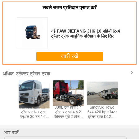
सबसे उत्तम प्रतिदान प्राप्त करें
नई FAW JIEFANG JH6 10 पहियों 6x4
ट्रेलर ट्रक आधुनिक परिवहन के लिए सिर
जारी रखें
ट्रैक्टर ट्रेलर ट्रक
अधिक
इंजन और
Faw Jiefang J5P
300L टैंक होवो ए 7
Sinotruk Howo
यूरो 2 37
िन के साथ
ट्रैक्टर ट्रेलर ट्रक
ट्रैक्टर ट्रक 4 × 2
6x4 420 hp ट्रैक्टर
ट्रैक्टर ट्र
N3241W
मैनुअल 30 टन / भारी
कैमियन यूरो 2 डीजल
ट्रेलर ट्रक D12.40
जर्मन स्टीयर
 ट्रैक्टर
वाणिज्यिक ट्रक
ईंधन प्रकार
इंजन और HW76
टन रियर ए
र ट्रक
केबिन के साथ
सा
भाषा बदलें