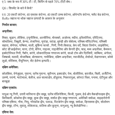
ए 5: जमा के रूप में 30% टी / टी, शिपिंग से पहले 70% टीटी शेष।
Q6।
शिपमेंट के बारे में कैसे?
ए 6: 20 एफटी कंटेनर, 40 एफएफ कंटेनर, 40 एफटी उच्च कंटेनर, ओपेन्टॉप कंटेनर, फ्लैट बेड कंटेनर,
RoRo जहाज या थोक जहाज उत्पादों के आकार के अनुसार
निर्यात बाजार:
अफ्रीका:
मिस्र, सूडान, लीबिया, ट्यूनीशिया, अल्जीरिया, मोरक्को, अज़ोरस, मदीरा, इथियोपिया, एरिट्रिया,
सोमालिया, जिबूती, केन्या, तंजानिया, युगांडा, रवांडा, बुरुंडी और सेशेल्स, पश्चिम मॉरिटानिया, पश्चिमी
सहारा, सेनेगल, गाम्बिया, माली, बुर्किना फासो , गिनी, गिनी-बिसाऊ, केप वर्दे, सिएरा लियोन, लाइबेरिया,
कोट डी'आईवोयर, घाना, टोगो, बेनिन, नाइजर, नाइजीरिया और कैनरी द्वीप, चाड, मध्य अफ्रीका, कैमरून,
इक्वेटोरियल गिनी, गैबॉन, कांगो, लोकतांत्रिक गणराज्य कांगो, साओ टोम और प्रिंसिपी, जाम्बिया, अंगोला,
जिम्बाब्वे, मलावी, मोजाम्बिक, बोत्सवाना, नामीबिया, दक्षिण अफ्रीका, स्वाजीलैंड, लेसोथो, मेडागास्कर, कोमो
लुओ, मॉरीशस, रीयूनियन, सेंट हेलेना इत्यादि।
दक्षिण अमेरिका:
कोलंबिया, वेनेज़ुएला, गुयाना, फ्रेंच गुयाना, सूरीनाम, इक्वाडोर, पेरू, बोलीविया, ब्राजील, चिली, अर्जेंटीना,
उरुग्वे, पराग्वे, ग्वाटेमाला, बेलीज, अल साल्वाडोर, होंडुरास, निकारागुआ, कोस्टा रिका, पनामा, एंटीगुआ और
बारबूडा
दक्षिण प्रशांत:
पापुआ न्यू गिनी, उत्तरी मारियाना द्वीप समूह, फ्रेंच पॉलिनेशिया, फिजी, गुआम, हेर्ड और मैकडॉनल्ड्स द्वीप,
किरिबाती, कोकोस द्वीप समूह, कुक द्वीप समूह, मार्शल द्वीप समूह गणराज्य, अमेरिकी समोआ, माइक्रोरोनी
पश्चिम एशिया, नौरू, नियू, नॉरफ़ॉक द्वीप, पलाऊ, पिटकेरेन द्वीप समूह, समोआ, क्रिसमस द्वीप, सोलोमन
द्वीप समूह, टोंगा, तुवालु, तोकेलाऊ, वालिस और फ़ुतुना, वानुअतु, न्यू कैलेडोनिया।
एशिया देश: