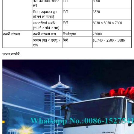
नली की लंबाई समाप्त
मिमी
3000
करें
मिन।
उद्घाटन बूम
मिमी
8520
खोलने की ऊंचाई
आउटरीगर्स अवधि
मिमी
6030 × 5950 × 7300
(सामने × पीछे × पक्ष)
ऊपरी संरचना
ऊपरी संरचना मास
किलोग्राम
25000
आयाम (एल × डब्ल्यू ×
मिमी
10,740 × 2500 × 3886
एच)
उत्पाद तस्वीरें: