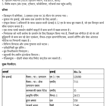
4. ड्रिलिंग मशीनरी (रोटरी ड्रिलिंग मशीन, रोड हीटर, आदि)
5. विशेष वाहन (डंप ट्रक, ट्रैक्टर, फोर्कलिफ्ट, स्टैकर्स तक पहुंच आदि)
फ़ीचर
• डिजाइन में कॉम्पैक्ट, 3-एक्सल ट्रक पर 36 मीटर पंप लगाया गया।
• कुशल पंप इकाई, लंबे समय तक उपयोग के लिए आदर्श।
• एग्इल केवल 5 हथियारों के साथ उछाल वाली ऊंचाई 8.52 एम के साथ बूम रखता है, जो एक विस्तृत कार्य
सीमा प्रदान करता है।
• एक तरफ पार्श्व समर्थन संकीर्ण साइटों में काम करने में सक्षम बनाता है।
• नियंत्रक को भारी कर्तव्य के उपयोग के लिए डिज़ाइन किया गया है, जिसमें एक मॉनीटर है जो पंप को
बुद्धिमानी से काम कर रहे डेटा प्रबंधन, रीयल-टाइम डायग्नोस्टिक्स, अलार्म लॉगिंग और सेवा अंतराल
नोटिस पर निगरानी रखता है।
• विभिन्न विन्यास और उच्च गुणवत्ता वाले घटक।
• प्रौद्योगिकी बूम डंपिंग।
• बूम स्थिरीकरण नियंत्रण।
• बहुभाषी मैन-मशीन इंटरफ़ेस सिस्टम।
• पीडब्ल्यूएम + दोहरी संचार मोड रिमोट कंट्रोल कर सकते हैं।
मुख्य पैरामीटर:
आदर्श
इकाई
36x-5z
पंप इकाई
मैक्स।
या।
उत्पादन
एम 3 / एच
120/80
मैक्स।
या।
ठोस
एमपीए
7/11
उत्पादन दबाव
कामकाजी दबाव रेटेड
एमपीए
35
आवृत्ति पंपिंग
मिनट-1
24/15
हूपर क्षमता
एल
550
ऊंचाई भरना
मिमी
1540