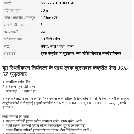
आदर्श::
SY5295THB 380C-8
वर्टिकल पहुंच::
36m
मैक्स। कंक्रीट आउटपुट::
120m³ / एच
शस्त्रों की संख्या::
5
तह प्रणाली::
जेड
अधिकतम चाल::
80 किमी / घंटा
रंग::
सफेद / लाल / पीला / नीला
ट्रक कंक्रीट पंप घुड़सवार
स्वयं लोडिंग मोबाइल कंक्रीट मिक्सर
हाइलाइट:
,
बूम स्थिरीकरण नियंत्रण के
साथ
ट्रक घुड़सवार कंक्रीट पंप्स 36X-
5Z घुड़सवार
1. क्लासिस ब्रांड: बेंज
2. वर्टिकल पहुंच: 36 मीटर
3. आउटपुट: 120 एम³ / एच
शानडोंग Sanwei व्यापार कं, लिमिटेड दस साल से अधिक के लिए चीन में भारी निर्माण मशीनरी के अग्रणी
आपूर्तिकर्ताओं में से एक है।
हमारे ब्रांडों में SANY, ZOOMLION, LIUGONG, Changlin, आदि
शामिल हैं।
हमारे उत्पादों को कवर:
1. उत्थान मशीनरी (ट्रक क्रेन, मोबाइल क्रेन, टावर क्रेन, आदि)
2. पृथ्वी चलती मशीनरी (व्हील लोडर, एक्स्कवेटर, बुलडोजर इत्यादि)
3. सड़क निर्माण मशीनरी (सड़क रोलर्स, ग्रेडर, ठंडा मिलिंग मशीन, आदि)