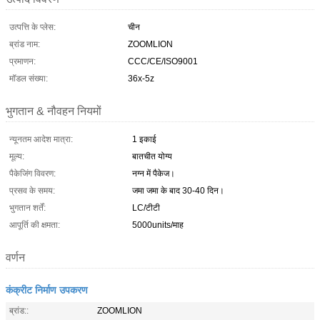
उत्पत्ति के प्लेस:
चीन
ब्रांड नाम:
ZOOMLION
प्रमाणन:
CCC/CE/ISO9001
मॉडल संख्या:
36x-5z
भुगतान & नौवहन नियमों
न्यूनतम आदेश मात्रा:
1 इकाई
मूल्य:
बातचीत योग्य
पैकेजिंग विवरण:
नग्न में पैकेज।
प्रसव के समय:
जमा जमा के बाद 30-40 दिन।
भुगतान शर्तें:
LC/टीटी
आपूर्ति की क्षमता:
5000units/माह
वर्णन
कंक्रीट निर्माण उपकरण
ब्रांड::
ZOOMLION