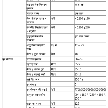
हाइड्रोलिक सिस्टम
खोला लूप
प्रकार
वितरण वाल्व
एस वाल्व
तेल सिलेंडर डाया ×
मिमी
× 2100 φ130
स्ट्रोक
कंक्रीट सिलेंडर डाया
मिमी
× 2100 φ230
× स्ट्रोक
हाइड्रोलिक तेल
हवा ठंडा करना
शीतलन
अनुशंसित कंक्रीट
से। मी
12 ~ 23
स्लंप
मैक्स।
कुल आयाम
मिमी
40
बूम सेक्शन
संरचना प्रकार
36x-5z
गहराई रखो
मीटर
35.5
मैक्स।
क्षैतिज दूरी
मीटर
35.15
मैक्स।
गहराई रखो
मीटर
23.13
स्लेजिंग कोण
350 ° ±
बूम संख्या
5
बूम सेक्शन की लंबाई
मिमी
7700/5950/5950/5950/5950
अनुभाग कोण कोण
90 ° / 180 ° / 230 ° / 180 ° /
250 °
पाइप का व्यास
मिमी
125