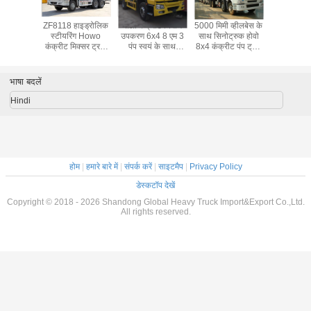
ीट निर्माण
ZF8118 हाइड्रोलिक
पीला कंक्रीट निर्माण
5000 मिमी व्हीलबेस के
यूरो II कंक्र
inotruk
स्टीयरिंग Howo
उपकरण 6x4 8 एम 3
साथ सिनोट्रुक होवो
उपकरण 33
x4 Howo
कंक्रीट मिक्सर ट्रक
पंप स्वयं के साथ
8x4 कंक्रीट पंप ट्रक
घन मीटर स्
ट्रक 10m
371hp यूरो 2 400L
कंक्रीट मिक्सर ट्रक -
यूरो 2
रहा कंक्रीट
टैक्सी के
ईंधन टैंक
लोड हो रहा है
ट्र
ाथ
भाषा बदलें
Hindi
होम
|
हमारे बारे में
|
संपर्क करें
|
साइटमैप
|
Privacy Policy
डेस्कटॉप देखें
Copyright © 2018 - 2026 Shandong Global Heavy Truck Import&Export Co.,Ltd.
All rights reserved.