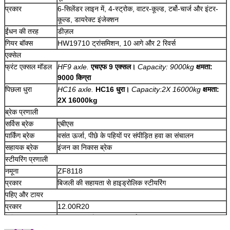
प्रकार
6-सिलेंडर लाइन में, 4-स्ट्रोक, वाटर-कूल्ड, टर्बो-चार्ज और इंटर-
कूल्ड, डायरेक्ट इंजेक्शन
ईंधन की तरह
डीज़ल
गियर बॉक्स
HW19710 ट्रांसमिशन, 10 आगे और 2 रिवर्स
एक्सेल
फ्रंट एक्सल मॉडल
HF9 axle.
एचएफ 9 एक्सल।
Capacity: 9000kg
क्षमता:
9000 किग्रा
पिछला धुरा
HC16 axle.
HC16 धुरा।
Capacity:2X 16000kg
क्षमता:
2X 16000kg
ब्रेक प्रणाली
सर्विस ब्रेक
एबीएस
पार्किंग ब्रेक
वसंत ऊर्जा, पीछे के पहियों पर संपीड़ित हवा का संचालन
सहायक ब्रेक
इंजन का निकास ब्रेक
स्टीयरिंग प्रणाली
नमूना
ZF8118
प्रकार
बिजली की सहायता से हाइड्रोलिक स्टीयरिंग
पहिए और टायर
प्रकार
12.00R20
केबिन
HW76 लंबी टैक्सी, एक चारपाई, एयर कंडीशनर।