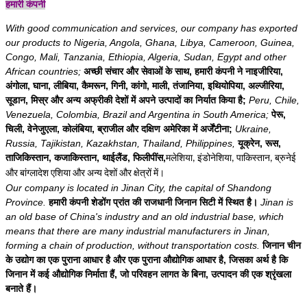
हमारी कंपनी
With good communication and services, our company has exported
our products to Nigeria, Angola, Ghana, Libya, Cameroon, Guinea,
Congo, Mali, Tanzania, Ethiopia, Algeria, Sudan, Egypt and other
African countries;
अच्छी संचार और सेवाओं के साथ, हमारी कंपनी ने नाइजीरिया,
अंगोला, घाना, लीबिया, कैमरून, गिनी, कांगो, माली, तंजानिया, इथियोपिया, अल्जीरिया,
सूडान, मिस्र और अन्य अफ्रीकी देशों में अपने उत्पादों का निर्यात किया है;
Peru, Chile,
Venezuela, Colombia, Brazil and Argentina in South America;
पेरू,
चिली, वेनेजुएला, कोलंबिया, ब्राजील और दक्षिण अमेरिका में अर्जेंटीना;
Ukraine,
Russia, Tajikistan, Kazakhstan, Thailand, Philippines,
यूक्रेन, रूस,
ताजिकिस्तान, कजाकिस्तान, थाईलैंड, फिलीपींस,
मलेशिया, इंडोनेशिया, पाकिस्तान, ब्रुनेई
और बांग्लादेश एशिया और अन्य देशों और क्षेत्रों में।
Our company is located in Jinan City, the capital of Shandong
Province.
हमारी कंपनी शेडोंग प्रांत की राजधानी जिनान सिटी में स्थित है।
Jinan is
an old base of China's industry and an old industrial base, which
means that there are many industrial manufacturers in Jinan,
forming a chain of production, without transportation costs.
जिनान चीन
के उद्योग का एक पुराना आधार है और एक पुराना औद्योगिक आधार है, जिसका अर्थ है कि
जिनान में कई औद्योगिक निर्माता हैं, जो परिवहन लागत के बिना, उत्पादन की एक श्रृंखला
बनाते हैं।