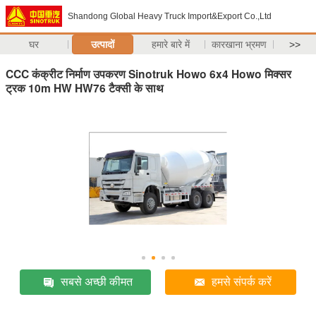
Shandong Global Heavy Truck Import&Export Co.,Ltd
घर
उत्पादों
हमारे बारे में
कारखाना भ्रमण
>>
CCC कंक्रीट निर्माण उपकरण Sinotruk Howo 6x4 Howo मिक्सर
ट्रक 10m HW HW76 टैक्सी के साथ
सबसे अच्छी कीमत
हमसे संपर्क करें