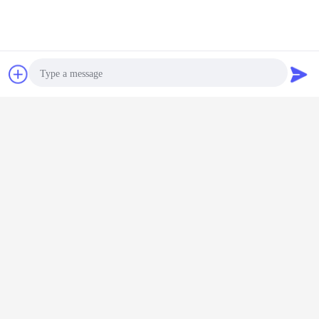
चैट
एक बोली का अनुरोध
ट्रक कंक्रीट पंप
मोबाइल सीमेंट मिक्सर ट्रक घुड़सवार
टैग:
,
,
स्वयं लोडिंग मोबाइल कंक्रीट मिक्सर
सबसे उत्तम प्रतिदान प्राप्त करें
Photo
Video Call
CCC कंक्रीट निर्माण उपकरण Sinotruk
Howo 6x4 Howo मिक्सर ट्रक 10m
Audio Call
HW HW76 टैक्सी के साथ
जारी रखें
कंक्रीट निर्माण उपकरण
अधिक