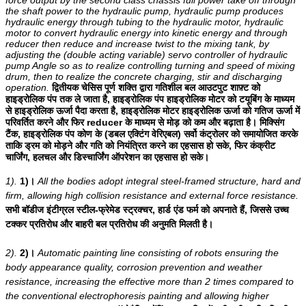
the shaft power to the hydraulic pump, hydraulic pump produces 
hydraulic energy through tubing to the hydraulic motor, hydraulic 
motor to convert hydraulic energy into kinetic energy and through 
reducer then reduce and increase twist to the mixing tank, by 
adjusting the (double acting variable) servo controller of hydraulic 
pump Angle so as to realize controlling turning and speed of mixing 
drum, then to realize the concrete charging, stir and discharging 
operation.
द्वितीयक चेसिस पूर्ण शक्ति द्वारा गतिशील बल आउटपुट शाफ़्ट को 
हाइड्रोलिक पंप तक ले जाता है, हाइड्रोलिक पंप हाइड्रोलिक मोटर को टयूबिंग के माध्यम 
से हाइड्रोलिक ऊर्जा पैदा करता है, हाइड्रोलिक मोटर हाइड्रोलिक ऊर्जा को गतिज ऊर्जा में 
परिवर्तित करने और फिर reducer के माध्यम से मोड़ को कम और बढ़ाता है। मिक्सिंग 
टैंक, हाइड्रोलिक पंप कोण के (डबल एक्टिंग वेरिएबल) सर्वो कंट्रोलर को समायोजित करके 
ताकि ड्रम को मोड़ने और गति को नियंत्रित करने का एहसास हो सके, फिर कंक्रीट 
चार्जिंग, हलचल और डिस्चार्जिंग ऑपरेशन का एहसास हो सके।
1).
1)।
All the bodies adopt integral steel-framed structure, hard and
firm, allowing high collision resistance and external force resistance.
सभी बॉडीज इंटीग्रल स्टील-फ्रेमेड स्ट्रक्चर, हार्ड एंड फर्म को अपनाते हैं, जिससे उच्च
टक्कर प्रतिरोध और बाहरी बल प्रतिरोध की अनुमति मिलती है।
2).
2)।
Automatic painting line consisting of robots ensuring the
body appearance quality, corrosion prevention and weather
resistance, increasing the effective more than 2 times compared to
the conventional electrophoresis painting and allowing higher