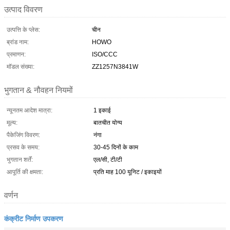
उत्पाद विवरण
उत्पत्ति के प्लेस:
चीन
ब्रांड नाम:
HOWO
प्रमाणन:
ISO/CCC
मॉडल संख्या:
ZZ1257N3841W
भुगतान & नौवहन नियमों
न्यूनतम आदेश मात्रा:
1 इकाई
मूल्य:
बातचीत योग्य
पैकेजिंग विवरण:
नंगा
प्रसव के समय:
30-45 दिनों के काम
भुगतान शर्तें:
एल/सी, टी/टी
आपूर्ति की क्षमता:
प्रति माह 100 यूनिट / इकाइयों
वर्णन
कंक्रीट निर्माण उपकरण