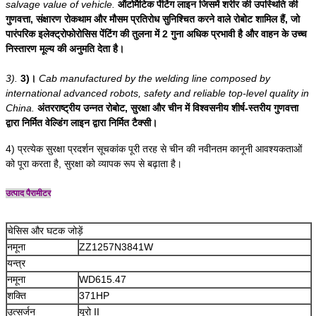
salvage value of vehicle.
ऑटोमैटिक पेंटिंग लाइन जिसमें शरीर की उपस्थिति की
गुणवत्ता, संक्षारण रोकथाम और मौसम प्रतिरोध सुनिश्चित करने वाले रोबोट शामिल हैं, जो
पारंपरिक इलेक्ट्रोफोरोसिस पेंटिंग की तुलना में 2 गुना अधिक प्रभावी है और वाहन के उच्च
निस्तारण मूल्य की अनुमति देता है।
3).
3)।
Cab manufactured by the welding line composed by
international advanced robots, safety and reliable top-level quality in
China.
अंतरराष्ट्रीय उन्नत रोबोट, सुरक्षा और चीन में विश्वसनीय शीर्ष-स्तरीय गुणवत्ता
द्वारा निर्मित वेल्डिंग लाइन द्वारा निर्मित टैक्सी।
4) प्रत्येक सुरक्षा प्रदर्शन सूचकांक पूरी तरह से चीन की नवीनतम कानूनी आवश्यकताओं
को पूरा करता है, सुरक्षा को व्यापक रूप से बढ़ाता है।
उत्पाद पैरामीटर
चेसिस और घटक जोड़ें
नमूना
ZZ1257N3841W
यन्त्र
नमूना
WD615.47
शक्ति
371HP
उत्सर्जन
यूरो II