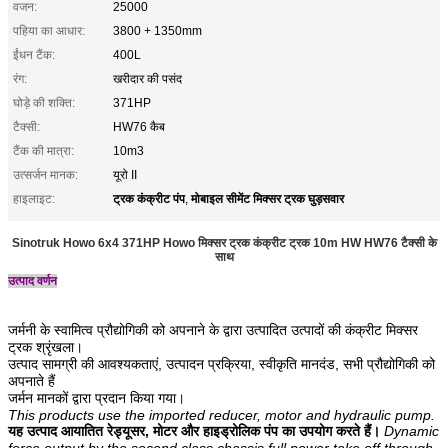
वजन:
25000
पहिया का आधार:
3800 + 1350mm
ईंधन टैंक:
400L
रंग:
खरीदार की पसंद
घोड़े की शक्ति:
371HP
टैक्सी:
HW76 कैब
टैंक की मात्रा:
10m3
उत्सर्जन मानक:
यूरो II
ट्रक कंक्रीट पंप
मोबाइल सीमेंट मिक्सर ट्रक घुड़सवार
हाइलाइट:
,
Sinotruk Howo 6x4 371HP Howo मिक्सर ट्रक कंक्रीट ट्रक 10m HW HW76 टैक्सी के
साथ
उत्पाद वर्णन
जर्मनी के स्वामित्व प्रौद्योगिकी को अपनाने के द्वारा उत्पादित उत्पादों की कंक्रीट मिक्सर 
ट्रक श्रृंखला। 
उत्पाद सामग्री की आवश्यकताएं, उत्पादन प्रक्रिया, स्वीकृति मानदंड, सभी प्रौद्योगिकी को 
अपनाते हैं 
जर्मन मानकों द्वारा प्रदान किया गया।
This products use the imported reducer, motor and hydraulic pump.
यह उत्पाद आयातित रेड्यूसर, मोटर और हाइड्रोलिक पंप का उपयोग करते हैं।
Dynamic 
force output by the second class chassis full power take off through 