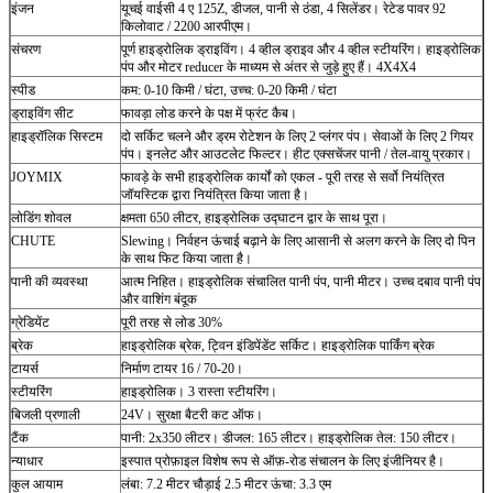
इंजन
यूचई वाईसी 4 ए 125Z, डीजल, पानी से ठंडा, 4 सिलेंडर।
रेटेड पावर 92
किलोवाट / 2200 आरपीएम।
संचरण
पूर्ण हाइड्रोलिक ड्राइविंग।
4 व्हील ड्राइव और 4 व्हील स्टीयरिंग।
हाइड्रोलिक
पंप और मोटर reducer के माध्यम से अंतर से जुड़े हुए हैं।
4X4X4
स्पीड
कम: 0-10 किमी / घंटा, उच्च: 0-20 किमी / घंटा
ड्राइविंग सीट
फावड़ा लोड करने के पक्ष में फ्रंट कैब।
हाइड्रॉलिक सिस्टम
दो सर्किट
चलने और ड्रम रोटेशन के लिए 2 प्लंगर पंप।
सेवाओं के लिए 2 गियर
पंप।
इनलेट और आउटलेट फिल्टर।
हीट एक्सचेंजर पानी / तेल-वायु प्रकार।
JOYMIX
फावड़े के सभी हाइड्रोलिक कार्यों को एकल - पूरी तरह से सर्वो नियंत्रित
जॉयस्टिक द्वारा नियंत्रित किया जाता है।
लोडिंग शोवल
क्षमता 650 लीटर, हाइड्रोलिक उद्घाटन द्वार के साथ पूरा।
CHUTE
Slewing।
निर्वहन ऊंचाई बढ़ाने के लिए आसानी से अलग करने के लिए दो पिन
के साथ फिट किया जाता है।
पानी की व्यवस्था
आत्म निहित।
हाइड्रोलिक संचालित पानी पंप, पानी मीटर।
उच्च दबाव पानी पंप
और वाशिंग बंदूक
ग्रेडियेंट
पूरी तरह से लोड 30%
ब्रेक
हाइड्रोलिक ब्रेक, ट्विन इंडिपेंडेंट सर्किट।
हाइड्रोलिक पार्किंग ब्रेक
टायर्स
निर्माण टायर 16 / 70-20।
स्टीयरिंग
हाइड्रोलिक।
3 रास्ता स्टीयरिंग।
बिजली प्रणाली
24V।
सुरक्षा बैटरी कट ऑफ।
टैंक
पानी: 2x350 लीटर।
डीजल: 165 लीटर।
हाइड्रोलिक तेल: 150 लीटर।
न्याधार
इस्पात प्रोफ़ाइल विशेष रूप से ऑफ़-रोड संचालन के लिए इंजीनियर है।
कुल आयाम
लंबा: 7.2 मीटर चौड़ाई 2.5 मीटर ऊंचा: 3.3 एम