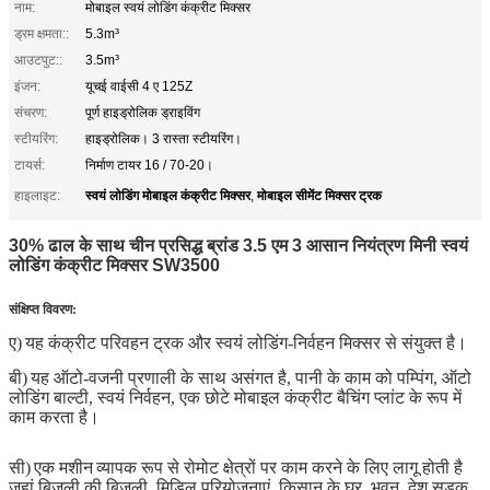
नाम:
मोबाइल स्वयं लोडिंग कंक्रीट मिक्सर
ड्रम क्षमता::
5.3m³
आउटपुट::
3.5m³
इंजन:
यूचई वाईसी 4 ए 125Z
संचरण:
पूर्ण हाइड्रोलिक ड्राइविंग
स्टीयरिंग:
हाइड्रोलिक। 3 रास्ता स्टीयरिंग।
टायर्स:
निर्माण टायर 16 / 70-20।
स्वयं लोडिंग मोबाइल कंक्रीट मिक्सर
मोबाइल सीमेंट मिक्सर ट्रक
हाइलाइट:
,
30% ढाल के साथ चीन प्रसिद्ध ब्रांड 3.5 एम 3 आसान नियंत्रण मिनी स्वयं
लोडिंग कंक्रीट मिक्सर SW3500
संक्षिप्त विवरण:
ए)
यह कंक्रीट परिवहन ट्रक और स्वयं लोडिंग-निर्वहन मिक्सर से संयुक्त है।
बी)
यह ऑटो-वजनी प्रणाली के साथ असंगत है, पानी के काम को पम्पिंग, ऑटो
लोडिंग बाल्टी, स्वयं निर्वहन, एक छोटे मोबाइल कंक्रीट बैचिंग प्लांट के रूप में
काम करता है।
सी)
एक मशीन
व्यापक रूप से रोमोट क्षेत्रों पर काम करने के लिए लागू होती है
जहां बिजली की बिजली, मिडिल परियोजनाएं, किसान के घर, भवन, देश सड़क,