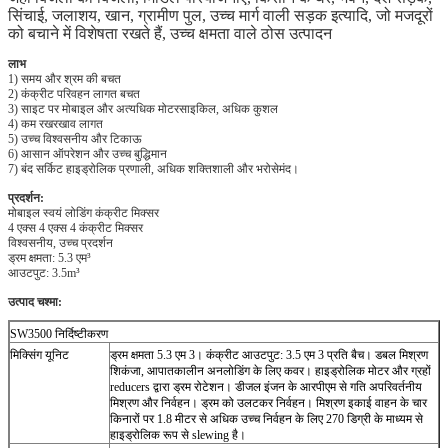
सिंचाई, जलाशय, खान, ग्रामीण पुल, उच्च मार्ग वाली सड़क इत्यादि, जो मजदूरों
को बचाने में विशेषता रखते हैं, उच्च क्षमता वाले ठोस उत्पादन
लाभ
1) समय और श्रम की बचत
2) कंक्रीट परिवहन लागत बचत
3) साइट पर मोबाइल और अत्यधिक मोटरसाइकिल, अधिक कुशल
4) कम रखरखाव लागत
5) उच्च विश्वसनीय और टिकाऊ
6) आसान ऑपरेशन और उच्च बुद्धिमान
7) बंद सर्किट हाइड्रोलिक प्रणाली, अधिक शक्तिशाली और भरोसेमंद।
प्रदर्शन:
मोबाइल स्वयं लोडिंग कंक्रीट मिक्सर
4 एक्स 4 एक्स 4 कंक्रीट मिक्सर
विश्वसनीय, उच्च प्रदर्शन
ड्रम क्षमता: 5.3 एम³
आउटपुट: 3.5m³
उत्पाद चश्मा:
SW3500 निर्दिष्टीकरण
मिक्सिंग यूनिट
ड्रम क्षमता 5.3 एम 3।
कंक्रीट आउटपुट: 3.5 एम 3 प्रति बैच।
डबल मिश्रण
शिकंजा, आपातकालीन अनलोडिंग के लिए कवर।
हाइड्रोलिक मोटर और ग्रहों
reducers द्वारा ड्रम रोटेशन।
डीजल इंजन के आरपीएम से गति अपरिवर्तनीय
मिश्रण और निर्वहन।
ड्रम को उलटकर निर्वहन।
मिश्रण इकाई वाहन के चार
किनारों पर 1.8 मीटर से अधिक उच्च निर्वहन के लिए 270 डिग्री के माध्यम से
हाइड्रोलिक रूप से slewing है।