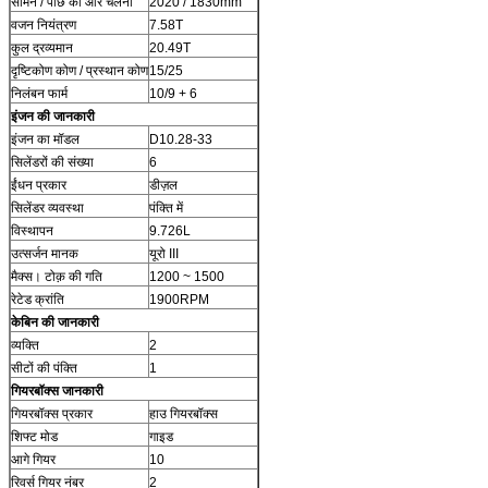
सामने / पीछे की ओर चलना
2020 / 1830mm
वजन नियंत्रण
7.58T
कुल द्रव्यमान
20.49T
दृष्टिकोण कोण / प्रस्थान कोण
15/25
निलंबन फार्म
10/9 + 6
इंजन की जानकारी
इंजन का मॉडल
D10.28-33
सिलेंडरों की संख्या
6
ईंधन प्रकार
डीज़ल
सिलेंडर व्यवस्था
पंक्ति में
विस्थापन
9.726L
उत्सर्जन मानक
यूरो III
मैक्स। टोक़ की गति
1200 ~ 1500
रेटेड क्रांति
1900RPM
केबिन की जानकारी
व्यक्ति
2
सीटों की पंक्ति
1
गियरबॉक्स जानकारी
गियरबॉक्स प्रकार
हाउ गियरबॉक्स
शिफ्ट मोड
गाइड
आगे गियर
10
रिवर्स गियर नंबर
2