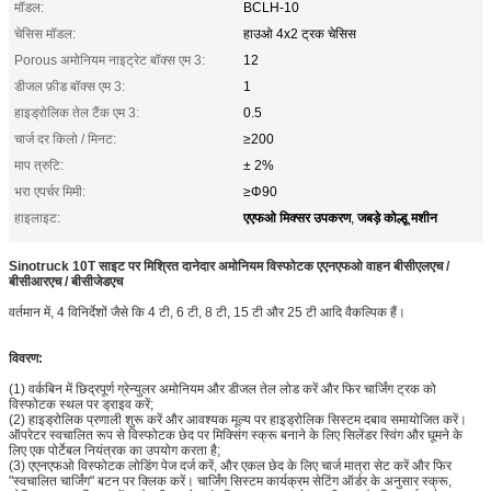
मॉडल:
BCLH-10
चेसिस मॉडल:
हाउओ 4x2 ट्रक चेसिस
Porous अमोनियम नाइट्रेट बॉक्स एम 3:
12
डीजल फ़ीड बॉक्स एम 3:
1
हाइड्रोलिक तेल टैंक एम 3:
0.5
चार्ज दर किलो / मिनट:
≥200
माप त्रुटि:
± 2%
भरा एपर्चर मिमी:
≥Φ90
एएफओ मिक्सर उपकरण
जबड़े कोल्हू मशीन
हाइलाइट:
,
Sinotruck 10T
साइट पर मिश्रित दानेदार अमोनियम
विस्फोटक
एएनएफओ वाहन बीसीएलएच /
बीसीआरएच / बीसीजेडएच
वर्तमान में, 4 विनिर्देशों जैसे कि 4 टी, 6 टी, 8 टी, ​​15 टी और 25 टी आदि वैकल्पिक हैं।
विवरण:
(1) वर्कबिन में छिद्रपूर्ण ग्रेन्युलर अमोनियम और डीजल तेल लोड करें और फिर चार्जिंग ट्रक को
विस्फोटक स्थल पर ड्राइव करें;
(2) हाइड्रोलिक प्रणाली शुरू करें और आवश्यक मूल्य पर हाइड्रोलिक सिस्टम दबाव समायोजित करें।
ऑपरेटर स्वचालित रूप से विस्फोटक छेद पर मिक्सिंग स्क्रू बनाने के लिए सिलेंडर स्विंग और घूमने के
लिए एक पोर्टेबल नियंत्रक का उपयोग करता है;
(3) एएनएफओ विस्फोटक लोडिंग पेज दर्ज करें, और एकल छेद के लिए चार्ज मात्रा सेट करें और फिर
"स्वचालित चार्जिंग" बटन पर क्लिक करें। चार्जिंग सिस्टम कार्यक्रम सेटिंग ऑर्डर के अनुसार स्क्रू,