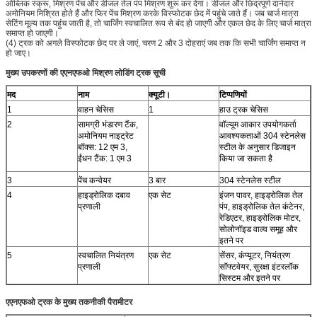
ओब्लिक स्क्रू, मिश्रण पेंच और डीजल तेल पंप मिश्रण शुरू कर देगा। डीजल और छिद्रपूर्ण दानेदार
अमोनियम मिश्रित होते हैं और फिर पेंच मिश्रण करके विस्फोटक छेद में पहुंचे जाते हैं। जब चार्ज मात्रा
सेटिंग मूल्य तक पहुंच जाती है, तो चार्जिंग स्वचालित रूप से बंद हो जाएगी और एकल छेद के लिए चार्ज मात्रा
समाप्त हो जाएगी।
(4) ट्रक को अगले विस्फोटक छेद पर ले जाएं, चरण 2 और 3 दोहराएं जब तक कि सभी चार्जिंग समाप्त न
हो जाए।
मुख्य उपकरणों की एएनएफओ मिश्रण लोडिंग ट्रक सूची
मद
नाम
क्यूटी।
टिप्पणियों
1
वाहन चेसिस
1
हाउ ट्रक चेसिस
2
सामग्री भंडारण टैंक,
वॉल्यूम आकार उपयोगकर्ता
अमोनियम नाइट्रेट
आवश्यकताओं 304 स्टेनलेस
बॉक्स: 12 एम 3,
स्टील के अनुसार डिजाइन
ईंधन टैंक: 1 एम 3
किया जा सकता है
3
पेंच कन्वेयर
3 बार
304 स्टेनलेस स्टील
4
हाइड्रोलिक दबाव
एक सेट
इंजन पावर, हाइड्रोलिक तेल
प्रणाली
पंप, हाइड्रोलिक तेल कंटेनर,
रेडिएटर, हाइड्रोलिक मोटर,
सोलोनॉइड वाल्व समूह और
इतने पर
5
स्वचालित नियंत्रण
एक सेट
सेंसर, कंप्यूटर, नियंत्रण
प्रणाली
सॉफ्टवेयर, सुरक्षा इंटरलॉक
सिस्टम और इतने पर
एएनएफओ ट्रक के मुख्य तकनीकी पैरामीटर