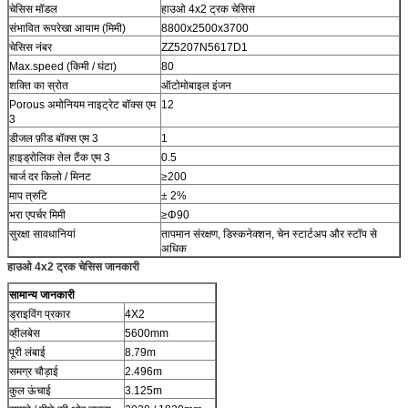
चेसिस मॉडल
हाउओ 4x2 ट्रक चेसिस
संभावित रूपरेखा आयाम (मिमी)
8800x2500x3700
चेसिस नंबर
ZZ5207N5617D1
Max.speed (किमी / घंटा)
80
शक्ति का स्रोत
ऑटोमोबाइल इंजन
Porous अमोनियम नाइट्रेट बॉक्स एम
12
3
डीजल फ़ीड बॉक्स एम 3
1
हाइड्रोलिक तेल टैंक एम 3
0.5
चार्ज दर किलो / मिनट
≥200
माप त्रुटि
± 2%
भरा एपर्चर मिमी
≥Φ90
सुरक्षा सावधानियां
तापमान संरक्षण, डिस्कनेक्शन, चेन स्टार्टअप और स्टॉप से ​​
अधिक
हाउओ 4x2 ट्रक चेसिस जानकारी
सामान्य जानकारी
ड्राइविंग प्रकार
4X2
व्हीलबेस
5600mm
पूरी लंबाई
8.79m
समग्र चौड़ाई
2.496m
कुल ऊंचाई
3.125m