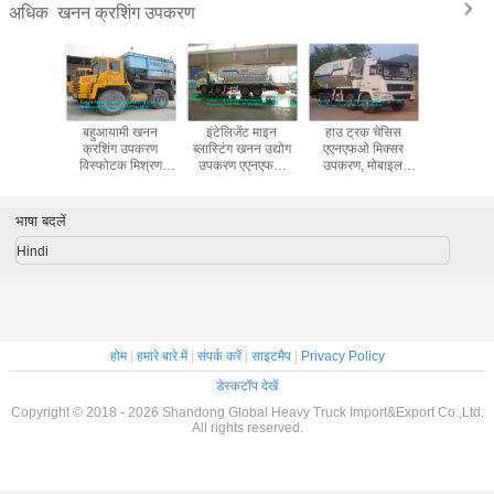
खनन क्रशिंग उपकरण
अधिक
 क्रशिंग
बहुआयामी खनन
इंटेलिजेंट माइन
हाउ ट्रक चेसिस
No input
एएनएफओ
क्रशिंग उपकरण
ब्लास्टिंग खनन उद्योग
एएनएफओ मिक्सर
specif
रक हाउ 8x4
विस्फोटक मिश्रण
उपकरण एएनएफओ
उपकरण, मोबाइल
के साथ
लोडिंग एएनएफओ ट्रक
ट्रक 80 किमी / एच
मिक्सिंग यूनिट 8 एक्स
बीसीजेड -20 टी
अधिकतम गति
4 ड्राइविंग टाइप
भाषा बदलें
Hindi
होम
|
हमारे बारे में
|
संपर्क करें
|
साइटमैप
|
Privacy Policy
डेस्कटॉप देखें
Copyright © 2018 - 2026 Shandong Global Heavy Truck Import&Export Co.,Ltd.
All rights reserved.