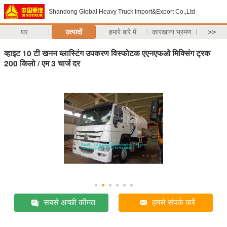
Shandong Global Heavy Truck Import&Export Co.,Ltd
घर
उत्पादों
हमारे बारे में
कारखाना भ्रमण
>>
व्हाइट 10 टी खनन ब्लास्टिंग उपकरण विस्फोटक एएनएफओ मिक्सिंग ट्रक
200 किलो / एम 3 चार्ज दर
सबसे अच्छी कीमत
हमसे संपर्क करें