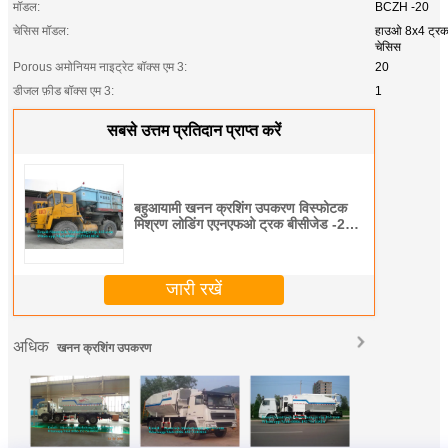
मॉडल:
BCZH -20
चेसिस मॉडल:
हाउओ 8x4 ट्र
चेसिस
Porous अमोनियम नाइट्रेट बॉक्स एम 3:
20
डीजल फ़ीड बॉक्स एम 3:
1
सबसे उत्तम प्रतिदान प्राप्त करें
बहुआयामी खनन क्रशिंग उपकरण विस्फोटक
मिश्रण लोडिंग एएनएफओ ट्रक बीसीजेड -20
टी
जारी रखें
अधिक
खनन क्रशिंग उपकरण