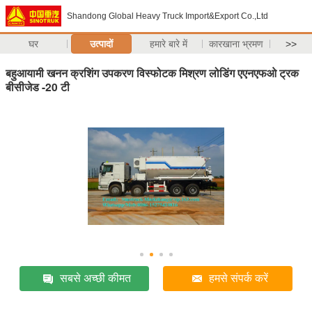
Shandong Global Heavy Truck Import&Export Co.,Ltd
घर
उत्पादों
हमारे बारे में
कारखाना भ्रमण
>>
बहुआयामी खनन क्रशिंग उपकरण विस्फोटक मिश्रण लोडिंग एएनएफओ ट्रक
बीसीजेड -20 टी
सबसे अच्छी कीमत
हमसे संपर्क करें