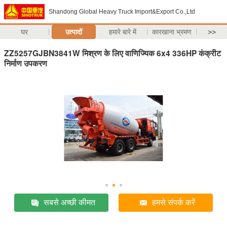
Shandong Global Heavy Truck Import&Export Co.,Ltd
घर
उत्पादों
हमारे बारे में
कारखाना भ्रमण
>>
ZZ5257GJBN3841W मिश्रण के लिए वाणिज्यिक 6x4 336HP कंक्रीट
निर्माण उपकरण
सबसे अच्छी कीमत
हमसे संपर्क करें