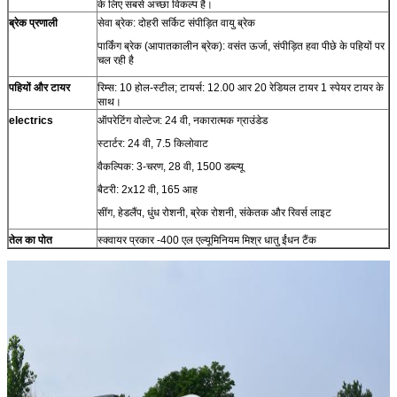
के लिए सबसे अच्छा विकल्प है।
ब्रेक प्रणाली
सेवा ब्रेक: दोहरी सर्किट संपीड़ित वायु ब्रेक
पार्किंग ब्रेक (आपातकालीन ब्रेक): वसंत ऊर्जा, संपीड़ित हवा पीछे के पहियों पर
चल रही है
पहियों और टायर
रिम्स: 10 होल-स्टील; टायर्स: 12.00 आर 20 रेडियल टायर 1 स्पेयर टायर के
साथ।
electrics
ऑपरेटिंग वोल्टेज: 24 वी, नकारात्मक ग्राउंडेड
स्टार्टर: 24 वी, 7.5 किलोवाट
वैकल्पिक: 3-चरण, 28 वी, 1500 डब्ल्यू
बैटरी: 2x12 वी, 165 आह
सींग, हेडलैंप, धुंध रोशनी, ब्रेक रोशनी, संकेतक और रिवर्स लाइट
तेल का पोत
स्क्वायर प्रकार -400 एल एल्यूमिनियम मिश्र धातु ईंधन टैंक