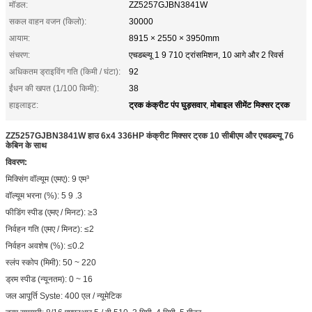
मॉडल:
ZZ5257GJBN3841W
सकल वाहन वजन (किलो):
30000
आयाम:
8915 × 2550 × 3950mm
संचरण:
एचडब्ल्यू 1 9 710 ट्रांसमिशन, 10 आगे और 2 रिवर्स
अधिकतम ड्राइविंग गति (किमी / घंटा):
92
ईंधन की खपत (1/100 किमी):
38
ट्रक कंक्रीट पंप घुड़सवार
मोबाइल सीमेंट मिक्सर ट्रक
हाइलाइट:
,
ZZ5257GJBN3841W हाउ 6x4 336HP कंक्रीट मिक्सर ट्रक 10 सीबीएम और एचडब्ल्यू 76
केबिन के साथ
विवरण:
मिक्सिंग वॉल्यूम (एमए): 9 एम³
वॉल्यूम भरना (%): 5 9 .3
फीडिंग स्पीड (एमए / मिनट): ≥3
निर्वहन गति (एमए / मिनट): ≤2
निर्वहन अवशेष (%): ≤0.2
स्लंप स्कोप (मिमी): 50 ~ 220
ड्रम स्पीड (न्यूनतम): 0 ~ 16
जल आपूर्ति Syste: 400 एल / न्यूमेटिक