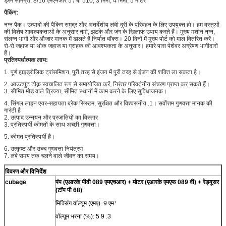
ड्रम सामग्री: 8/16 एमएनआर 5 / बी 510, 3 मिमी, 4 मिमी, 5 मीटर
पैकिंग:
नग्न पैक। उत्पादों की पैकिंग समुद्र और अंतर्देशीय लंबी दूरी के परिवहन के लिए उपयुक्त हो। हम वस्तुओं
की विशेष आवश्यकताओं के अनुसार नमी, झटके और जंग के खिलाफ उपाय करते हैं। मुख्य मशीन नग्न,
संलग्न भागों और औजार मानक में डालते हैं निर्यात बॉक्स। 20 दिनों में मुख्य पोर्ट को माल वितरित करें।
रो-रो जहाज या थोक जहाज या ग्राहक की आवश्यकता के अनुसार। हमारे पास पेशेवर अग्रेषण भागीदारों
हैं।
प्रतिस्पर्धात्मक लाभ:
1. पूर्ण हाइड्रोलिक ट्रांसमिशन, पूरी तरह से इंजन में पूरी तरह से इंजन की शक्ति ला सकता है।
2. आउटपुट टोक़ स्वचालित रूप से समायोजित करें, निरंतर परिवर्तनीय संचरण प्राप्त कर सकते हैं।
3. सीमित मोड़ वाले त्रिज्या, सीमित स्थानों में काम करने के लिए सुविधाजनक।
4. सिंगल लाइन एयर-सहायता ब्रेक सिस्टम, सुरक्षित और विश्वसनीय .1। सर्वोत्तम गुणवत्ता मानक की
गारंटी है
2. उत्पाद उन्नयन और प्रजातियों का विस्तार
3. प्रतिस्पर्धी कीमतों के साथ अच्छी गुणवत्ता।
5. कीमत प्रतिस्पर्धी है।
6. उत्कृष्ट और उच्च गुणवत्ता नियंत्रण
7. लंबे समय तक चलने वाले जीवन का समय।
विवरण और विनिर्देश
cubage
पंप (एआरके पीवी 089 एमएचआर) + मोटर (एआरके एमएफ 089 वी) + रेड्यूसर
(टॉप पी 68)
मिक्सिंग वॉल्यूम (एमए): 9 एम³
वॉल्यूम भरना (%): 5 9 .3