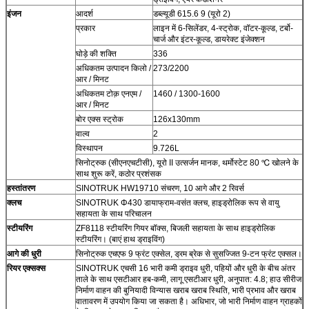
इंजन
आदर्श
डब्ल्यूडी 615.6 9 (यूरो 2)
प्रकार
लाइन में 6-सिलेंडर, 4-स्ट्रोक, वॉटर-कूल्ड, टर्बो-
चार्ज और इंटर-कूल्ड, डायरेक्ट इंजेक्शन
घोड़े की शक्ति
336
अधिकतम उत्पादन किलो /
273/2200
आर / मिनट
अधिकतम टोक़ एनएम /
1460 / 1300-1600
आर / मिनट
बोर एक्स स्ट्रोक
126x130mm
वाल्व
2
विस्थापन
9.726L
सिनोट्रुक (सीएनएचटीसी), यूरो II उत्सर्जन मानक, थर्मोस्टेट 80 ℃ खोलने के
साथ शुरू करें, कठोर प्रशंसक
हस्तांतरण
SINOTRUK HW19710 संचरण, 10 आगे और 2 रिवर्स
क्लच
SINOTRUK Φ430 डायाफ्राम-वसंत क्लच, हाइड्रोलिक रूप से वायु
सहायता के साथ परिचालन
स्टीयरिंग
ZF8118 स्टीयरिंग गियर बॉक्स, बिजली सहायता के साथ हाइड्रोलिक
स्टीयरिंग। (बाएं हाथ ड्राइविंग)
आगे की धुरी
सिनोट्रुक एचएफ 9 फ्रंट एक्सेल, ड्रम ब्रेक से सुसज्जित 9-टन फ्रंट एक्सल।
रियर एक्सक्स
SINOTRUK एचसी 16 भारी कमी ड्राइव धुरी, पहियों और धुरी के बीच अंतर
ताले के साथ एसटीआर हब-कमी, लागू एसटीआर धुरी, अनुपात: 4.8; हाउ सीरीज
निर्माण वाहन की बुनियादी विन्यास खराब खराब स्थिति, भारी प्रभाव और खराब
वातावरण में उपयोग किया जा सकता है। अधिभार, जो भारी निर्माण वाहन ग्राहकों