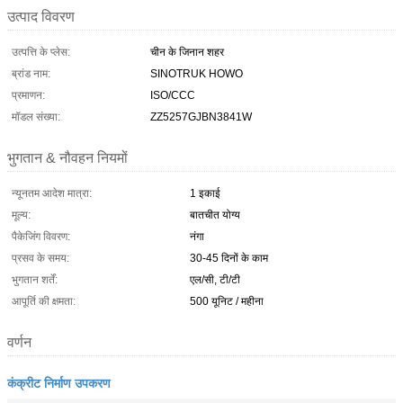
उत्पाद विवरण
उत्पत्ति के प्लेस:
चीन के जिनान शहर
ब्रांड नाम:
SINOTRUK HOWO
प्रमाणन:
ISO/CCC
मॉडल संख्या:
ZZ5257GJBN3841W
भुगतान & नौवहन नियमों
न्यूनतम आदेश मात्रा:
1 इकाई
मूल्य:
बातचीत योग्य
पैकेजिंग विवरण:
नंगा
प्रसव के समय:
30-45 दिनों के काम
भुगतान शर्तें:
एल/सी, टी/टी
आपूर्ति की क्षमता:
500 यूनिट / महीना
वर्णन
कंक्रीट निर्माण उपकरण