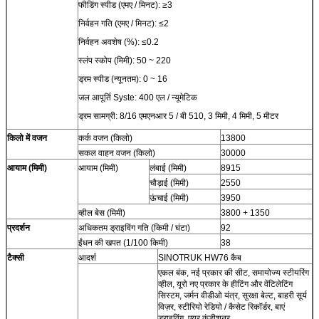
फीडिंग स्पीड (एमए / मिनट): ≥3
निर्वहन गति (एमए / मिनट): ≤2
निर्वहन अवशेष (%): ≤0.2
स्लंप स्कोप (मिमी): 50 ~ 220
ड्रम स्पीड (न्यूनतम): 0 ~ 16
जल आपूर्ति Syste: 400 एल / न्यूमेटिक
ड्रम सामग्री: 8/16 एमएनआर 5 / बी 510, 3 मिमी, 4 मिमी, 5 मीटर
किलो में वजन
कर्क वजन (किलो)
13800
सकल वाहन वजन (किलो)
30000
आयाम (मिमी)
आयाम (मिमी)
लंबाई (मिमी)
8915
चौड़ाई (मिमी)
2550
ऊंचाई (मिमी)
3950
व्हील बेस (मिमी)
3800 + 1350
प्रदर्शन
अधिकतम ड्राइविंग गति (किमी / घंटा)
92
ईंधन की खपत (1/100 किमी)
38
टैक्सी
आदर्श
SINOTRUK HW76 कैब
एकल बंक, नई प्रकार की सीट, समायोज्य स्टीयरिंग
व्हील, यूरो नए प्रकार के हीटिंग और वेंटिलेटिंग
सिस्टम, जर्मन वीडीओ यंत्र, सुरक्षा बेल्ट, बाहरी सूर्य
विज़र, स्टीरियो रेडियो / कैसेट रिकॉर्डर, बाएं
ड्राइविंग, एयर कंडीशनर