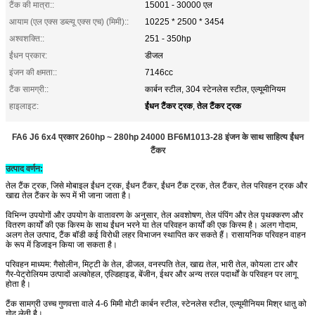
टैंक की मात्रा::
15001 - 30000 एल
आयाम (एल एक्स डब्ल्यू एक्स एच) (मिमी)::
10225 * 2500 * 3454
अश्वशक्ति::
251 - 350hp
ईंधन प्रकार:
डीजल
इंजन की क्षमता::
7146cc
टैंक सामग्री::
कार्बन स्टील, 304 स्टेनलेस स्टील, एल्यूमीनियम
ईंधन टैंकर ट्रक
तेल टैंकर ट्रक
हाइलाइट:
,
FA6 J6 6x4 प्रकार 260hp ~ 280hp 24000 BF6M1013-28 इंजन के साथ साहित्य ईंधन
टैंकर
उत्पाद वर्णन:
तेल टैंक ट्रक, जिसे मोबाइल ईंधन ट्रक, ईंधन टैंकर, ईंधन टैंक ट्रक, तेल टैंकर, तेल परिवहन ट्रक और
खाद्य तेल टैंकर के रूप में भी जाना जाता है।
विभिन्न उपयोगों और उपयोग के वातावरण के अनुसार, तेल अवशोषण, तेल पंपिंग और तेल पृथक्करण और
वितरण कार्यों की एक किस्म के साथ ईंधन भरने या तेल परिवहन कार्यों की एक किस्म है।
अलग गोदाम,
अलग तेल उत्पाद, टैंक बॉडी कई विरोधी लहर विभाजन स्थापित कर सकते हैं।
रासायनिक परिवहन वाहन
के रूप में डिजाइन किया जा सकता है।
परिवहन माध्यम: गैसोलीन, मिट्टी के तेल, डीजल, वनस्पति तेल, खाद्य तेल, भारी तेल, कोयला टार और
गैर-पेट्रोलियम उत्पादों अल्कोहल, एल्डिहाइड, बेंजीन, ईथर और अन्य तरल पदार्थों के परिवहन पर लागू
होता है।
टैंक सामग्री उच्च गुणवत्ता वाले 4-6 मिमी मोटी कार्बन स्टील, स्टेनलेस स्टील, एल्यूमीनियम मिश्र धातु को
गोद लेती है।