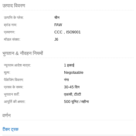
उत्पाद विवरण
उत्पत्ति के प्लेस:
चीन
ब्रांड नाम:
FAW
प्रमाणन:
CCC，ISO9001
मॉडल संख्या:
J6
भुगतान & नौवहन नियमों
न्यूनतम आदेश मात्रा:
1 इकाई
मूल्य:
Negotaable
पैकेजिंग विवरण:
नंगा
प्रसव के समय:
30-45 दिन
भुगतान शर्तें:
एल/सी, टी/टी
आपूर्ति की क्षमता:
500 यूनिट / महीना
वर्णन
टैंकर ट्रक