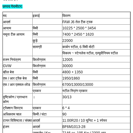
उत्पाद पैरामीटर:
मद
इकाई
विवरण
आदर्श
FAW J6 तेल टैंक ट्रक
आयाम
मिमी
10225 * 2500 * 3454
नमूना टैंक आयाम
मिमी
7400 * 2450 * 1620
कूड़े
22000
सामग्री
कार्बन स्टील, 6 मिमी मोटी
विकल्प ~ स्टेनलेस स्टील, एल्यूमीनियम स्टील
वजन नियंत्रण
किलोग्राम
12005
GVW
किलोग्राम
30000
व्हील बेस
मिमी
4800 + 1350
एफ / आर ट्रैक बेस
मिमी
1950/1860
एफ / आर एक्सल-लोड
किलोग्राम
6700/13000/13000
प्रकार
स्टील स्प्रिंग प्रकार
दृष्टिकोण / प्रस्थान
।
30/13
कोण
ट्रैक्शन सिस्टम
प्रकार
6 * 4
अधिकतम चाल
किमी / घंटा
90
टायर विशिष्टता / संख्या
आदर्श
11.00R20 / 10 यूनिट + 1 स्पेयर
इंजन
आदर्श
BF6M1013-28
उत्सर्जन / Kw
7146 cc, 195 Kw / 2300 आर