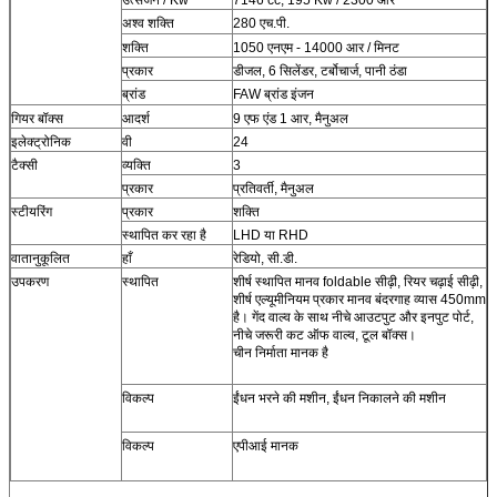
अश्व शक्ति
280 एच.पी.
शक्ति
1050 एनएम - 14000 आर / मिनट
प्रकार
डीजल, 6 सिलेंडर, टर्बोचार्ज, पानी ठंडा
ब्रांड
FAW ब्रांड इंजन
गियर बॉक्स
आदर्श
9 एफ एंड 1 आर, मैनुअल
इलेक्ट्रोनिक
वी
24
टैक्सी
व्यक्ति
3
प्रकार
प्रतिवर्ती, मैनुअल
स्टीयरिंग
प्रकार
शक्ति
स्थापित कर रहा है
LHD या RHD
वातानुकूलित
हाँ
रेडियो, सी.डी.
उपकरण
स्थापित
शीर्ष स्थापित मानव foldable सीढ़ी, रियर चढ़ाई सीढ़ी,
शीर्ष एल्यूमीनियम प्रकार मानव बंदरगाह व्यास 450mm
है। गेंद वाल्व के साथ नीचे आउटपुट और इनपुट पोर्ट,
नीचे जरूरी कट ऑफ वाल्व, टूल बॉक्स।
चीन निर्माता मानक है
विकल्प
ईंधन भरने की मशीन, ईंधन निकालने की मशीन
विकल्प
एपीआई मानक