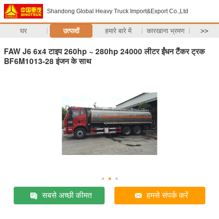
Shandong Global Heavy Truck Import&Export Co.,Ltd
घर
उत्पादों
हमारे बारे में
कारखाना भ्रमण
>>
FAW J6 6x4 टाइप 260hp ~ 280hp 24000 लीटर ईंधन टैंकर ट्रक
BF6M1013-28 इंजन के साथ
सबसे अच्छी कीमत
हमसे संपर्क करें