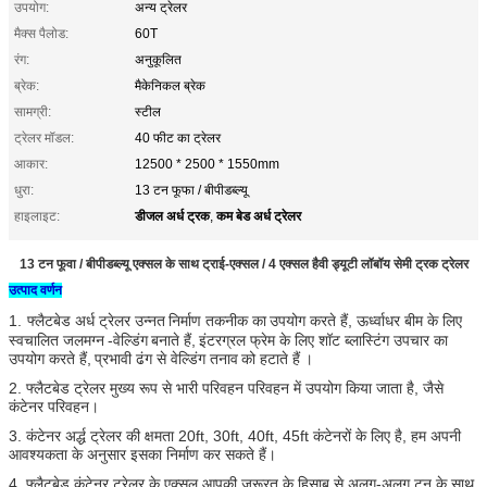
उपयोग:
अन्य ट्रेलर
मैक्स पैलोड:
60T
रंग:
अनुकूलित
ब्रेक:
मैकेनिकल ब्रेक
सामग्री:
स्टील
ट्रेलर मॉडल:
40 फीट का ट्रेलर
आकार:
12500 * 2500 * 1550mm
धुरा:
13 टन फूफा / बीपीडब्ल्यू
डीजल अर्ध ट्रक
कम बेड अर्ध ट्रेलर
हाइलाइट:
,
13 टन फूवा / बीपीडब्ल्यू एक्सल के साथ ट्राई-एक्सल / 4 एक्सल हैवी ड्यूटी लॉबॉय सेमी ट्रक ट्रेलर
उत्पाद वर्णन
1.
फ्लैटबेड अर्ध ट्रेलर उन्नत
निर्माण तकनीक का
उपयोग करते हैं, ऊर्ध्वाधर बीम के लिए
स्वचालित जलमग्न
-वेल्डिंग
बनाते हैं,
इंटरग्रल फ्रेम के लिए शॉट ब्लास्टिंग उपचार का
उपयोग करते हैं,
प्रभावी ढंग से वेल्डिंग तनाव
को हटाते हैं
।
2. फ्लैटबेड ट्रेलर मुख्य रूप से भारी परिवहन परिवहन में उपयोग किया जाता है, जैसे
कंटेनर परिवहन।
3. कंटेनर अर्द्ध ट्रेलर की क्षमता 20ft, 30ft, 40ft, 45ft कंटेनरों के लिए है, हम अपनी
आवश्यकता के अनुसार इसका निर्माण कर सकते हैं।
4. फ्लैटबेड कंटेनर ट्रेलर के एक्सल आपकी जरूरत के हिसाब से अलग-अलग टन के साथ