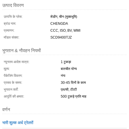
उत्पाद विवरण
उत्पत्ति के प्लेस:
शेडोंग, चीन (मुख्यभूमि)
ब्रांड नाम:
CHENGDA
प्रमाणन:
CCC, ISO, BV, WMI
मॉडल संख्या:
SCD9400TJZ
भुगतान & नौवहन नियमों
न्यूनतम आदेश मात्रा:
1 टुकड़ा
मूल्य:
बातचीत योग्य
पैकेजिंग विवरण:
नंगा
प्रसव के समय:
30-45 दिनों के काम
भुगतान शर्तें:
एल/सी, टी/टी
आपूर्ति की क्षमता:
500 टुकड़े प्रति माह
वर्णन
भारी शुल्क अर्ध ट्रेलरों