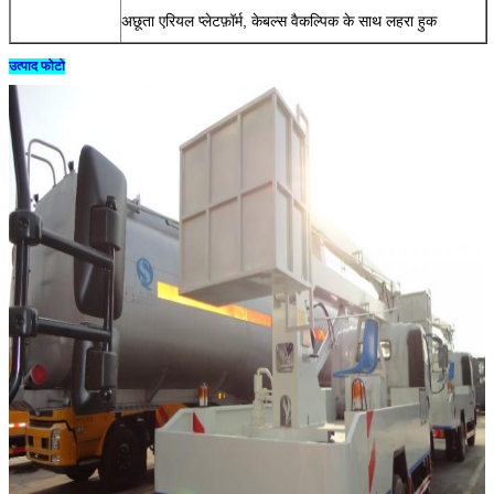
अछूता एरियल प्लेटफ़ॉर्म, केबल्स वैकल्पिक के साथ लहरा हुक
उत्पाद फोटो