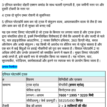
3 एरियल बास्केट दोहरी एक्शन कमांड के साथ चलती प्रणाली है, एक जमीनी स्तर पर और
दूसरी टोकरी के स्तर पर
4 ट्रक दो घूर्णन एम्बर रोशनी से सुसज्जित
5 एरियल प्लेटफ़ॉर्म काम कर रहे ट्रक में संतुलन वाल्व, आपातकालीन वाल्व से लैस है जब
लोग काम कर रहे हैं तो सुरक्षा को बनाए रखें
यह एक स्पष्ट लिफ्ट प्लेटफॉर्म है जो ट्रक के बिस्तर पर लगाया जाता है और ट्रक इंजन
द्वारा संचालित होता है, इसमें निम्नलिखित विशेषताएं हैं जैसे कि आसानी से और जल्दी से चले
गए, चार हाइड्रोलिक आउटरिगर, 2 व्यक्त लिफ्टिंग हथियार, 360 डिग्री मोड़, सरल
ऑपरेशन और अच्छे संतुलन।
यह किसी भी अवरोध पर क्षैतिज रूप से पहुंच सकता है और
एक बार में कई बिंदुओं पर हवाई नौकरियों को पूरा कर सकता है।
विशाल प्लेटफ़ॉर्म 2 या
अधिक लोगों और उनके उपकरणों को समाहित करने में सक्षम है। मुखर लिफ्ट प्लेटफ़ॉर्म
अच्छे लगते हैं, इसे बाहरी रूप से संग्रहीत किया जा सकता है।
यह स्टेशन, घाट,
सुपरमार्केट, स्टेडियम, कार्यशालाओं और इतने पर व्यापक रूप से उपयोग किया जाता है।
उत्पाद पैरामीटर
एरियल प्लेटफॉर्म ट्रक
#
विवरण
विनिर्देशों और प्रकार
सामान्य
ट्रक ब्रांड
चेंगलीवी
(हमारा ब्रांड)
चेसिस ब्रांड
सिनोट्रुक हाउ
लगभग।
आयाम
7600 * 1995
*
3220
मिमी
जीवीडब्ल्यू / केर्ब डब्ल्यूटी।
5815/5490
किग्रा
टैक्सी
कैब की क्षमता
2 +
3 व्यक्तियों की सीट