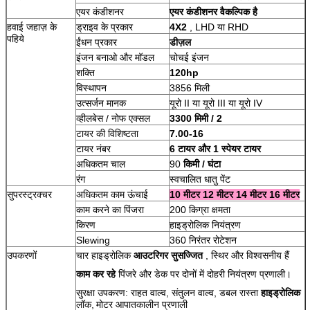
एयर कंडीशनर
एयर कंडीशनर वैकल्पिक है
हवाई जहाज़ के
ड्राइव के प्रकार
4X2
, LHD या RHD
पहिये
ईंधन प्रकार
डीज़ल
इंजन बनाओ और मॉडल
चोचई इंजन
शक्ति
120hp
विस्थापन
3856 मिली
उत्सर्जन मानक
यूरो II या यूरो III या यूरो IV
व्हीलबेस / नोफ एक्सल
3300 मिमी / 2
टायर की विशिष्टता
7.00-16
टायर नंबर
6 टायर और 1 स्पेयर टायर
अधिकतम चाल
90
किमी / घंटा
रंग
स्वचालित धातु पेंट
सुपरस्ट्रक्चर
अधिकतम काम ऊंचाई
10 मीटर 12 मीटर 14 मीटर 16 मीटर
काम करने का पिंजरा
200 किग्रा क्षमता
किरण
हाइड्रोलिक नियंत्रण
Slewing
360 निरंतर रोटेशन
उपकरणों
चार हाइड्रोलिक
आउटरिगर
सुसज्जित
, स्थिर और विश्वसनीय हैं
काम कर रहे
पिंजरे और डेक पर दोनों में दोहरी नियंत्रण प्रणाली।
सुरक्षा उपकरण: राहत वाल्व, संतुलन वाल्व, डबल रास्ता
हाइड्रोलिक
लॉक,
मोटर आपातकालीन प्रणाली