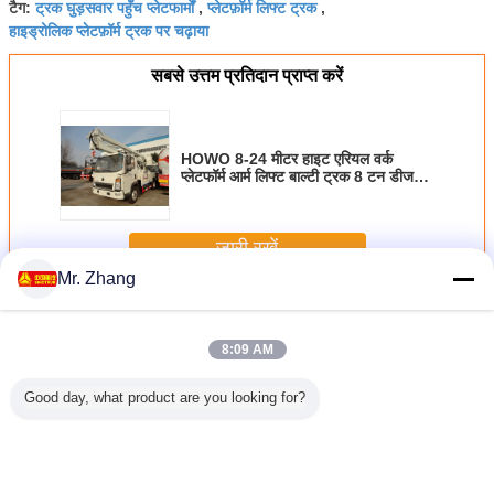
ट्रक घुड़सवार पहुँच प्लेटफार्मों
प्लेटफ़ॉर्म लिफ्ट ट्रक
टैग:
,
,
हाइड्रोलिक प्लेटफ़ॉर्म ट्रक पर चढ़ाया
सबसे उत्तम प्रतिदान प्राप्त करें
HOWO 8-24 मीटर हाइट एरियल वर्क
प्लेटफॉर्म आर्म लिफ्ट बाल्टी ट्रक 8 टन डीजल
ईंधन प्रकार
जारी रखें
Mr. Zhang
एरियल वर्क प्लेटफार्म ट्रक
अधिक
8:09 AM
Good day, what product are you looking for?
TJZ0607
HOWO 8-24 मीटर
24 मीटर वर्किंग ऊंचाई
यूरो 2 डबल केबिन
न्यू 18 एम फु
ाइल कैंची
हाइट एरियल वर्क
के साथ डीएफएसी
एरियल वर्क प्लेटफार्म
रोपेल एरिय
ेटफ़ॉर्म /
प्लेटफॉर्म आर्म लिफ्ट
एलएचडी 22 एम एरियल
ट्रक 8-20 मीटर वर्क
प्लेटफॉर्म 
लिक वर्क
बाल्टी ट्रक 8 टन
वर्क प्लेटफार्म ट्रक 4
ऊंचाई 160hp
मिमी व्हीलबे