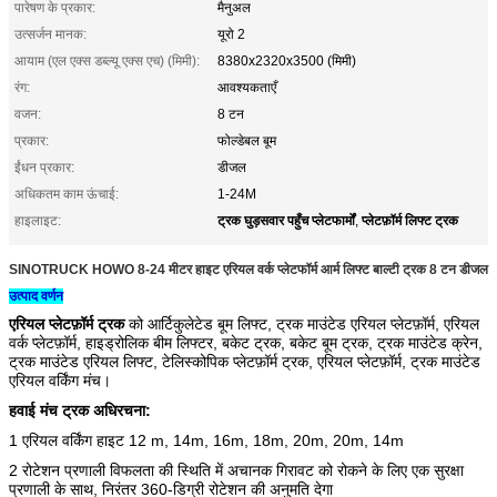
पारेषण के प्रकार:
मैनुअल
उत्सर्जन मानक:
यूरो 2
आयाम (एल एक्स डब्ल्यू एक्स एच) (मिमी):
8380x2320x3500 (मिमी)
रंग:
आवश्यकताएँ
वजन:
8 टन
प्रकार:
फोल्डेबल बूम
ईंधन प्रकार:
डीजल
अधिकतम काम ऊंचाई:
1-24M
ट्रक घुड़सवार पहुँच प्लेटफार्मों
प्लेटफ़ॉर्म लिफ्ट ट्रक
हाइलाइट:
,
SINOTRUCK HOWO 8-24 मीटर हाइट एरियल वर्क प्लेटफॉर्म आर्म लिफ्ट बाल्टी ट्रक 8 टन डीजल
उत्पाद वर्णन
एरियल प्लेटफ़ॉर्म ट्रक
को आर्टिकुलेटेड बूम लिफ्ट, ट्रक माउंटेड एरियल प्लेटफ़ॉर्म,
एरियल
वर्क प्लेटफ़ॉर्म, हाइड्रोलिक
बीम लिफ्टर,
बकेट ट्रक, बकेट बूम ट्रक, ट्रक माउंटेड क्रेन,
ट्रक माउंटेड एरियल लिफ्ट,
टेलिस्कोपिक प्लेटफ़ॉर्म ट्रक, एरियल प्लेटफ़ॉर्म, ट्रक माउंटेड
एरियल वर्किंग मंच।
हवाई मंच ट्रक अधिरचना:
1 एरियल वर्किंग हाइट 12 m, 14m, 16m, 18m, 20m, 20m, 14m
2 रोटेशन प्रणाली विफलता की स्थिति में अचानक गिरावट को रोकने के लिए एक सुरक्षा
प्रणाली के साथ, निरंतर 360-डिग्री रोटेशन की अनुमति देगा