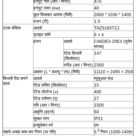
इनपुट गति (आर / मिनट)
470
इनपुट पावर (kw)
40
कुल मिलाकर आयाम (मिमी)
2000 * 1030 * 1400
वजन (टी)
1.5
ट्रक चेसिस
आदर्श
TAZ5183TZJ
ड्राइव फॉर्म
6 × 4
इंजन
आदर्श
CA6DE3-20E3 (यूरोप DE
मानक)
रेटेड बिजली
147
(किलोवाट)
स्पीड (आर / मिनट)
2300
आकार (L * डब्ल्यू * एच) (मिमी)
11110 × 2490 × 2500
बिजली पैदा करने
आदर्श
म्यूचुअल फंड
वाला
रेटेड शक्ति (किलोवाट)
15
रेटेड वोल्टेज (v)
400
रेटेड वर्तमान (ए)
27
गति (आर / मिनट)
1500
आवृत्ति (हर्ट्ज)
50
सुरक्षा स्तर
IP21
इन्सुलेशन वर्ग
एच
वें
सबसे अच्छा काम कर गियर (या गति)
5
गियर (1000-1400r /