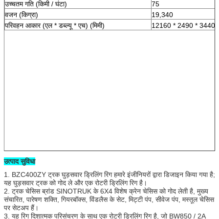
उच्चतम गति (किमी / घंटा)
75
वजन (किग्रा)
19,340
परिवहन आकार (एल * डब्ल्यू * एच) (मिमी)
12160 * 2490 * 3440
उत्पाद सुविधा
1. BZC400ZY ट्रक घुड़सवार ड्रिलिंग रिग हमारे इंजीनियरों द्वारा डिजाइन किया गया है;
यह घुड़सवार ट्रक को गोद ले और एक रोटरी ड्रिलिंग रिग है।
2. ट्रक चेसिस ब्रांड SINOTRUK के 6X4 विशेष क्रेन चेसिस को गोद लेती है, मुख्य
संचारित, पारेषण शक्ति, गियरबॉक्स, विंडलैस के सेट, मिट्टी पंप, सीवेज पंप, मस्तूल चेसिस
पर सेटअप हैं।
3. यह रिग दिशात्मक परिसंचरण के साथ एक रोटरी ड्रिलिंग रिग है, जो BW850 / 2A