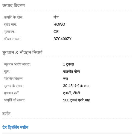
उत्पाद विवरण
उत्पत्ति के प्लेस:
चीन
ब्रांड नाम:
HOWO
प्रमाणन:
CE
मॉडल संख्या:
BZC400ZY
भुगतान & नौवहन नियमों
न्यूनतम आदेश मात्रा:
1 टुकड़ा
मूल्य:
बातचीत योग्य
पैकेजिंग विवरण:
नंगा
प्रसव के समय:
30-45 दिनों के काम
भुगतान शर्तें:
एल/सी, टी/टी
आपूर्ति की क्षमता:
500 टुकड़े प्रति माह
वर्णन
ढेर ड्रिलिंग मशीन