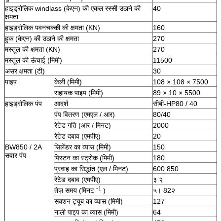
हाइड्रोलिक windlass (केएन) की एकल रस्सी उठाने की
40
क्षमता
हाइड्रोलिक पवनचक्की की क्षमता (KN)
160
हुक (केएन) की उठाने की क्षमता
270
मस्तूल की क्षमता (KN)
270
मस्तूल की ऊंचाई (मिमी)
11500
असर क्षमता (टी)
30
पाइप
केली (मिमी)
108 × 108 × 7500
सहायक पाइप (मिमी)
89 × 10 × 5500
हाइड्रोलिक पंप
आदर्श
सीबी-HP80 / 40
पंप वितरण (एमएल / आर)
80/40
रेटेड गति (आर / मिनट)
2000
रेटेड दबाव (एमपीए)
20
BW850 / 2A
सिलेंडर का व्यास (मिमी)
150
सवार पंप
पिस्टन का स्ट्रोक (मिमी)
180
प्रवाह का सिद्धांत (एल / मिनट)
600 850
रेटेड दबाव (एमपीए)
३ २
-1
तेज़ समय (मिनट
)
५। 82२
सक्शन ट्यूब का व्यास (मिमी)
127
नाली पाइप का व्यास (मिमी)
64