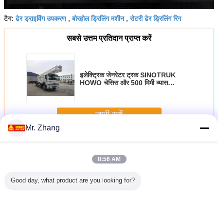
ढेर ड्राइविंग उपकरण
बोरहोल ड्रिलिंग मशीन
रोटरी ढेर ड्रिलिंग रिग
टैग:
,
,
सबसे उत्तम प्रतिदान प्राप्त करें
इलेक्ट्रिक जेनरेटर ट्रक SINOTRUK
HOWO चेसिस और 500 मिमी व्यास
BZC400ZY के साथ ड्रिलिंग रिग घुड़सवार
जारी रखें
Mr. Zhang
ढेर ड्रिलिंग मशीन
अधिक
8:56 AM
Good day, what product are you looking for?
 बोरहोल
8T पाइल ड्रिलिंग
डीजल इंजन ड्रिलिंग
24 टी 380Volt
डीजल इंजन
शीन / डीजल
मशीन SLY550 350
गहराई 230m बोरहोल
BZT600 पानी अच्छी
ड्रिलिंग रि
ढेर ड्रिलिंग
मीटर रॉक ड्रिलिंग रिग
के साथ टायर आधारित
तरह से ड्रिलिंग
230 मीटर 
करण
हाइड्रोलिक क्रॉलर
380V वाटर वेल
उपकरण / रोटरी
380V पाइल 