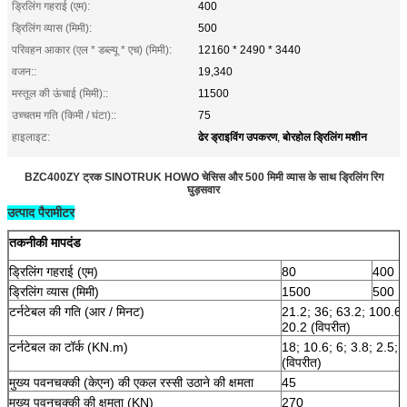
ड्रिलिंग गहराई (एम):
400
ड्रिलिंग व्यास (मिमी):
500
परिवहन आकार (एल * डब्ल्यू * एच) (मिमी):
12160 * 2490 * 3440
वजन::
19,340
मस्तूल की ऊंचाई (मिमी)::
11500
उच्चतम गति (किमी / घंटा)::
75
ढेर ड्राइविंग उपकरण
बोरहोल ड्रिलिंग मशीन
हाइलाइट:
,
BZC400ZY ट्रक SINOTRUK HOWO चेसिस और 500 मिमी व्यास के साथ ड्रिलिंग रिग
घुड़सवार
उत्पाद पैरामीटर
तकनीकी मापदंड
ड्रिलिंग गहराई (एम)
80
400
ड्रिलिंग व्यास (मिमी)
1500
500
टर्नटेबल की गति (आर / मिनट)
21.2; 36; 63.2; 100.6;
20.2 (विपरीत)
टर्नटेबल का टॉर्क (KN.m)
18; 10.6; 6; 3.8; 2.5; 
(विपरीत)
मुख्य पवनचक्की (केएन) की एकल रस्सी उठाने की क्षमता
45
मुख्य पवनचक्की की क्षमता (KN)
270