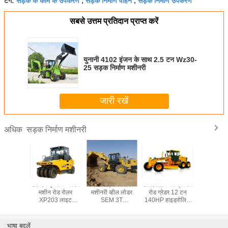
टैग:
,
,
सबसे उत्तम प्रतिदान प्राप्त करें
युनानी 4102 इंजन के साथ 2.5 टन Wz30-
25 सड़क निर्माण मशीनरी
जारी रखें
सड़क निर्माण मशीनरी
अधिक
 रोलर अर्थ
20 टन पृथ्वी कम्पेक्टर
पीली सड़क निर्माण
Shantui मिनी ट्रैक्टर
Shantui मिनी
्टर मशीन
मशीन रोड रोलर
मशीनरी व्हील लोडर
रोड ग्रेडर 12 टन
ग्रेडर रोड 
20 टन
XP203 लाइट
SEM 3T
140HP हाइड्रोलिक
मशीनरी 
 140 Kw
वाइब्रेटरी रोलर्स
SEM636D 2.5met
गियर पंप 140HP
140HP हाइ
 मिमी
बाल्टी
SG14
गियर पंप
WP6G125E332
SG1
भाषा बदलें