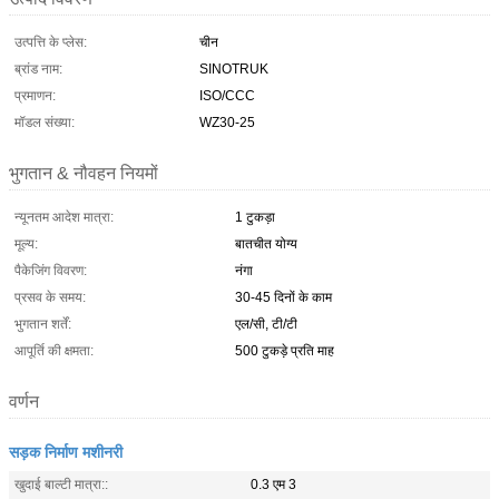
उत्पत्ति के प्लेस:
चीन
ब्रांड नाम:
SINOTRUK
प्रमाणन:
ISO/CCC
मॉडल संख्या:
WZ30-25
भुगतान & नौवहन नियमों
न्यूनतम आदेश मात्रा:
1 टुकड़ा
मूल्य:
बातचीत योग्य
पैकेजिंग विवरण:
नंगा
प्रसव के समय:
30-45 दिनों के काम
भुगतान शर्तें:
एल/सी, टी/टी
आपूर्ति की क्षमता:
500 टुकड़े प्रति माह
वर्णन
सड़क निर्माण मशीनरी
खुदाई बाल्टी मात्रा::
0.3 एम 3