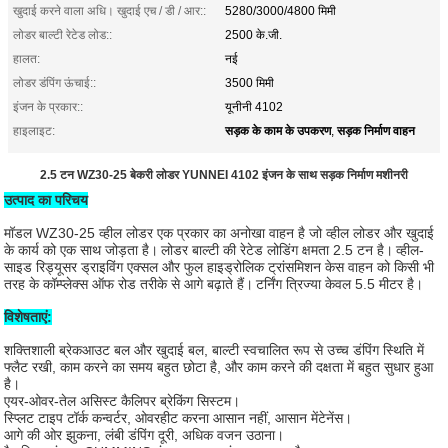
खुदाई करने वाला अधि। खुदाई एच / डी / आर::
5280/3000/4800 मिमी
लोडर बाल्टी रेटेड लोड::
2500 के.जी.
हालत:
नई
लोडर डंपिंग ऊंचाई::
3500 मिमी
इंजन के प्रकार::
यूनीनी 4102
सड़क के काम के उपकरण
सड़क निर्माण वाहन
हाइलाइट:
,
2.5 टन WZ30-25 बेकरी लोडर YUNNEI 4102 इंजन के साथ सड़क निर्माण मशीनरी
उत्पाद का परिचय
मॉडल WZ30-25 व्हील लोडर एक प्रकार का अनोखा वाहन है जो व्हील लोडर और खुदाई
के कार्य को एक साथ जोड़ता है।
लोडर बाल्टी की रेटेड लोडिंग क्षमता 2.5 टन है।
व्हील-
साइड रिड्यूसर ड्राइविंग एक्सल और फुल हाइड्रोलिक ट्रांसमिशन केस वाहन को किसी भी
तरह के कॉम्प्लेक्स ऑफ रोड तरीके से आगे बढ़ाते हैं।
टर्निंग त्रिज्या केवल 5.5 मीटर है।
विशेषताएं:
शक्तिशाली ब्रेकआउट बल और खुदाई बल, बाल्टी स्वचालित रूप से उच्च डंपिंग स्थिति में
फ्लैट रखी, काम करने का समय बहुत छोटा है, और काम करने की दक्षता में बहुत सुधार हुआ
है।
एयर-ओवर-तेल असिस्ट कैलिपर ब्रेकिंग सिस्टम।
स्प्लिट टाइप टॉर्क कन्वर्टर, ओवरहीट करना आसान नहीं, आसान मेंटेनेंस।
आगे की ओर झुकना, लंबी डंपिंग दूरी, अधिक वजन उठाना।