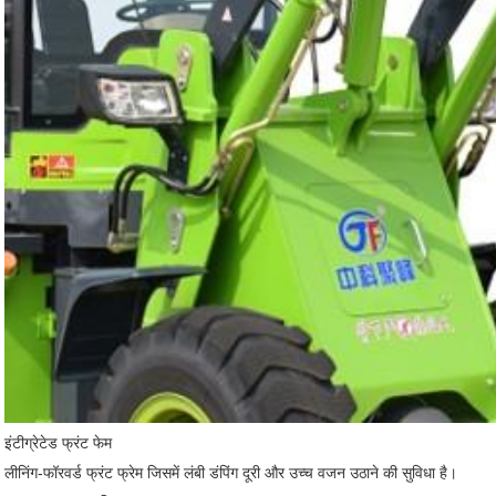
इंटीग्रेटेड फ्रंट फेम
लीनिंग-फॉरवर्ड फ्रंट फ्रेम जिसमें लंबी डंपिंग दूरी और उच्च वजन उठाने की सुविधा है।