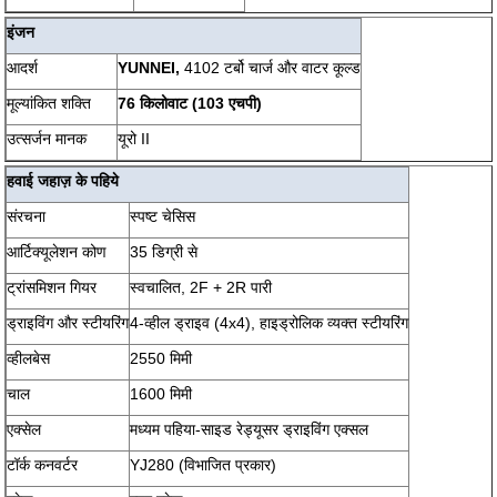
इंजन
आदर्श
YUNNEI,
4102 टर्बो चार्ज और वाटर कूल्ड
मूल्यांकित शक्ति
76 किलोवाट (103 एचपी)
उत्सर्जन मानक
यूरो II
हवाई जहाज़ के पहिये
संरचना
स्पष्ट चेसिस
आर्टिक्यूलेशन कोण
35 डिग्री से
ट्रांसमिशन गियर
स्वचालित, 2F + 2R पारी
ड्राइविंग और स्टीयरिंग
4-व्हील ड्राइव (4x4), हाइड्रोलिक व्यक्त स्टीयरिंग
व्हीलबेस
2550 मिमी
चाल
1600 मिमी
एक्सेल
मध्यम पहिया-साइड रेड्यूसर ड्राइविंग एक्सल
टॉर्क कनवर्टर
YJ280 (विभाजित प्रकार)