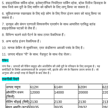
5. हाइड्रोलिक सर्विस ब्रेक, इलेक्ट्रॉनिक नियंत्रित पार्किंग ब्रेक, ब्रेक रिलीज डिवाइस के
साथ जिसे कम दूरी के लिए मशीन को खींचने के लिए लागू किया जा सकता है।
6. सुविधाजनक रखरखाव के लिए बड़े कोण के लिए रियर इंजन कवर को चालू किया जा
सकता है।
7. ड्राइव और कंपन प्रणाली विश्वसनीय प्रदर्शन के साथ आयातित प्रसिद्ध ब्रांड
हाइड्रोलिक घटकों से लैस हैं।
8. विभिन्न चलने वाले पैटर्न के साथ टायर वैकल्पिक हैं।
9. अन्य ब्रांड इंजन वैकल्पिक हैं।
10. मानक केबिन से सुसज्जित, एयर कंडीशनर आपकी पसंद के लिए है।
11. उत्पाद मॉडल "पी" के साथ: पैडफुट के साथ रोड रोलर।
पैकिंग:
नग्न पैक। उत्पादों की पैकिंग समुद्र और अंतर्देशीय की लंबी दूरी के परिवहन के लिए उपयुक्त है। यह
कमोडिटी के विशेष आवश्यकताओं के अनुसार नमी, झटके और जंग के खिलाफ उपाय करता है। जो
अनुभव और अच्छी तरह से बिक्री के बाद सेवा है।
तकनीकी पैमाने
उत्पाद नमूना
612H
614H
620H
62
ऑपरेटिंग वजन
12000
14000
20000
22
(किलो)
रोलिंग चौड़ाई (मिमी)
2130
2130
2130
21
कंपन आवृत्ति (हर्ट्ज)
30/35
30/35
28/32
28/