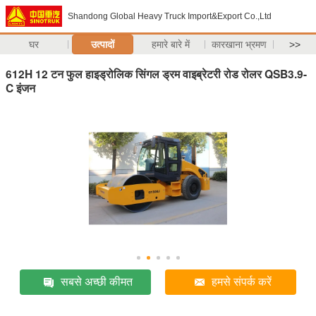
Shandong Global Heavy Truck Import&Export Co.,Ltd
घर
उत्पादों
हमारे बारे में
कारखाना भ्रमण
>>
612H 12 टन फुल हाइड्रोलिक सिंगल ड्रम वाइब्रेटरी रोड रोलर QSB3.9-
C इंजन
सबसे अच्छी कीमत
हमसे संपर्क करें