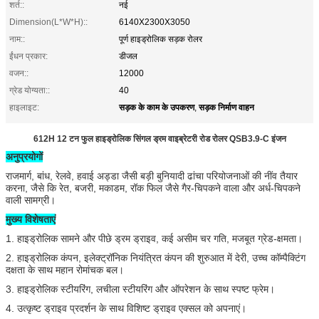
शर्त::
नई
Dimension(L*W*H)::
6140X2300X3050
नाम::
पूर्ण हाइड्रोलिक सड़क रोलर
ईंधन प्रकार:
डीजल
वजन::
12000
ग्रेड योग्यता::
40
सड़क के काम के उपकरण
सड़क निर्माण वाहन
हाइलाइट:
,
612H 12 टन फुल हाइड्रोलिक सिंगल ड्रम वाइब्रेटरी रोड रोलर QSB3.9-C इंजन
अनुप्रयोगों
राजमार्ग, बांध, रेलवे, हवाई अड्डा जैसी बड़ी बुनियादी ढांचा परियोजनाओं की नींव तैयार
करना, जैसे कि रेत, बजरी, मकाडम, रॉक फिल जैसे गैर-चिपकने वाला और अर्ध-चिपकने
वाली सामग्री।
मुख्य विशेषताएं
1. हाइड्रोलिक सामने और पीछे ड्रम ड्राइव, कई असीम चर गति, मजबूत ग्रेड-क्षमता।
2. हाइड्रोलिक कंपन, इलेक्ट्रॉनिक नियंत्रित कंपन की शुरुआत में देरी, उच्च कॉम्पैक्टिंग
दक्षता के साथ महान रोमांचक बल।
3. हाइड्रोलिक स्टीयरिंग, लचीला स्टीयरिंग और ऑपरेशन के साथ स्पष्ट फ्रेम।
4. उत्कृष्ट ड्राइव प्रदर्शन के साथ विशिष्ट ड्राइव एक्सल को अपनाएं।