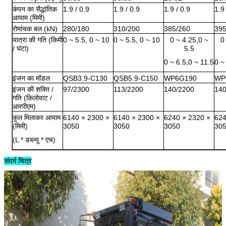
कंपन का सैद्धांतिक
1.9 / 0.9
1.9 / 0.9
1.9 / 0.9
1.9
आयाम (मिमी)
रोमांचक बल (kN)
280/180
310/200
385/260
395
यात्रा की गति (किमी
0 ~ 5.5, 0 ~ 10
0 ~ 5.5, 0 ~ 10
0 ~ 4.25,0 ~
0
/ घंटा)
5.5
0 ~ 6.5,0 ~ 11.5
0 ~
इंजन का मॉडल
QSB3.9-C130
QSB5.9-C150
WP6G190
WP
इंजन की शक्ति /
97/2300
113/2200
140/2200
140
गति (किलोवाट /
आरपीएम)
कुल मिलाकर आयाम
6140 × 2300 ×
6140 × 2300 ×
6240 × 2320 ×
624
(मिमी)
3050
3050
3050
30
(L * डब्ल्यू * एच)
संदर्भ चित्र