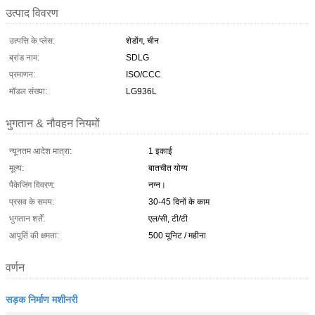
उत्पाद विवरण
उत्पत्ति के प्लेस:
शेडोंग, चीन
ब्रांड नाम:
SDLG
प्रमाणन:
ISO/CCC
मॉडल संख्या:
LG936L
भुगतान & नौवहन नियमों
न्यूनतम आदेश मात्रा:
1 इकाई
मूल्य:
बातचीत योग्य
पैकेजिंग विवरण:
नग्न।
प्रसव के समय:
30-45 दिनों के काम
भुगतान शर्तें:
एल/सी, टी/टी
आपूर्ति की क्षमता:
500 यूनिट / महीना
वर्णन
सड़क निर्माण मशीनरी