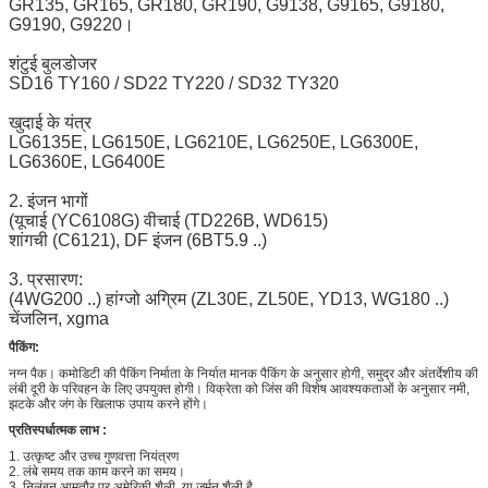
GR135, GR165, GR180, GR190, G9138, G9165, G9180,
G9190, G9220।
शंटुई बुलडोजर
SD16 TY160 / SD22 TY220 / SD32 TY320
खुदाई के यंत्र
LG6135E, LG6150E, LG6210E, LG6250E, LG6300E,
LG6360E, LG6400E
2. इंजन भागों
(यूचाई (YC6108G) वीचाई (TD226B, WD615)
शांगची (C6121), DF इंजन (6BT5.9 ..)
3. प्रसारण:
(4WG200 ..) हांग्जो अग्रिम (ZL30E, ZL50E, YD13, WG180 ..)
चेंजलिन, xgma
पैकिंग:
नग्न पैक। कमोडिटी की पैकिंग निर्माता के निर्यात मानक पैकिंग के अनुसार होगी, समुद्र और अंतर्देशीय की
लंबी दूरी के परिवहन के लिए उपयुक्त होगी। विक्रेता को जिंस की विशेष आवश्यकताओं के अनुसार नमी,
झटके और जंग के खिलाफ उपाय करने होंगे।
प्रतिस्पर्धात्मक लाभ
:
1.
उत्कृष्ट और उच्च गुणवत्ता नियंत्रण
2.
लंबे समय तक काम करने का समय।
3. निलंबन आमतौर पर अमेरिकी शैली, या जर्मन शैली है