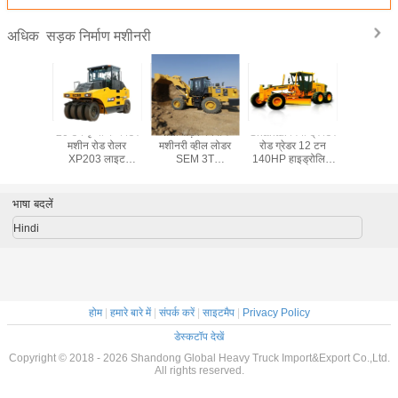
सड़क निर्माण मशीनरी
अधिक
 रोलर अर्थ
20 टन पृथ्वी कम्पेक्टर
पीली सड़क निर्माण
Shantui मिनी ट्रैक्टर
Shantui मिनी
्टर मशीन
मशीन रोड रोलर
मशीनरी व्हील लोडर
रोड ग्रेडर 12 टन
ग्रेडर रोड 
20 टन
XP203 लाइट
SEM 3T
140HP हाइड्रोलिक
मशीनरी 
 140 Kw
वाइब्रेटरी रोलर्स
SEM636D 2.5met
गियर पंप 140HP
140HP हाइ
 मिमी
बाल्टी
SG14
गियर पंप
WP6G125E332
SG1
भाषा बदलें
Hindi
होम
|
हमारे बारे में
|
संपर्क करें
|
साइटमैप
|
Privacy Policy
डेस्कटॉप देखें
Copyright © 2018 - 2026 Shandong Global Heavy Truck Import&Export Co.,Ltd.
All rights reserved.