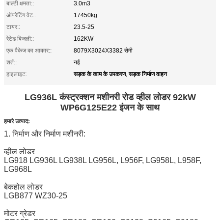
बाल्टी क्षमता::
3.0m3
ऑपरेटिंग वेट::
17450kg
टायर::
23.5-25
रेटेड बिजली::
162KW
एक पैकेज का आकार::
8079X3024X3382 सेमी
शर्त::
नई
सड़क के काम के उपकरण
सड़क निर्माण वाहन
हाइलाइट:
,
LG936L कंस्ट्रक्शन मशीनरी रोड व्हील लोडर 92kW
WP6G125E22 इंजन के साथ
हमारे उत्पाद:
1. निर्माण और निर्माण मशीनरी:
व्हील लोडर
LG918 LG936L LG938L LG956L, L956F, LG958L, L958F,
LG968L
बेकहोल लोडर
LGB877 WZ30-25
मोटर ग्रेडर