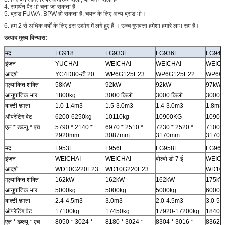
4. समर्थन पैर भी चुना जा सकता है
5. ब्रांड FUWA, BPW हो सकता है, चयन के लिए अन्य ब्रांड भी।
6.
हम 2 से अधिक
वर्षों के
लिए इस उद्योग में लगे हुए हैं
।
उच्च गुणवत्ता हमेशा हमारे लाभ रहा है।
उत्पाद मुख्य विन्यास:
मद
LG918
LG933L
LG936L
LG946
इंजन
YUCHAI
WEICHAI
WEICHAI
WEICH
आदर्श
YC4D80-टी 20
WP6G125E23
WP6G125E22
WP6G
मूल्यांकित शक्ति
58kW
92kW
92kW
97kW
आनुपातिक भार
1800kg
3000 किलो
3000 किलो
3000 क
बाल्टी क्षमता
1.0-1.4m3
1.5-3.0m3
1.4-3.0m3
1.8m3
ऑपरेटिंग वेट
6200-6250kg
10110kg
10900KG
10900
एल * डब्ल्यू * एच
5790 * 2140 *
6970 * 2510 *
7230 * 2520 *
7100 *
2920mm
3087mm
3170mm
3170
मद
L953F
L956F
LG958L
LG968
इंजन
WEICHAI
WEICHAI
वोल्वो डी 7 ई
WEICH
आदर्श
WD10G220E23
WD10G220E23
WD10
मूल्यांकित शक्ति
162kW
162kW
162kW
175kW
आनुपातिक भार
5000kg
5000kg
5000kg
6000 कि
बाल्टी क्षमता
2.4-4.5m3
3.0m3
2.0-4.5m3
3.0-5.
ऑपरेटिंग वेट
17100kg
17450kg
17920-17200kg
18400
एल * डब्ल्यू * एच
8050 * 3024 *
8180 * 3024 *
8304 * 3016 *
8362 *