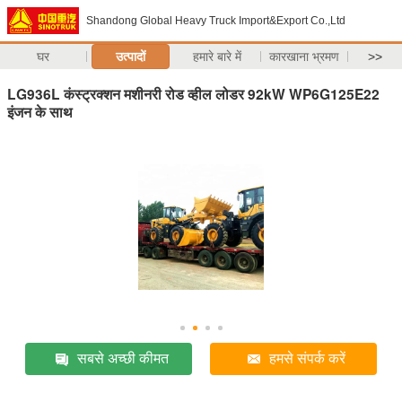
Shandong Global Heavy Truck Import&Export Co.,Ltd
घर
उत्पादों
हमारे बारे में
कारखाना भ्रमण
>>
LG936L कंस्ट्रक्शन मशीनरी रोड व्हील लोडर 92kW WP6G125E22
इंजन के साथ
सबसे अच्छी कीमत
हमसे संपर्क करें