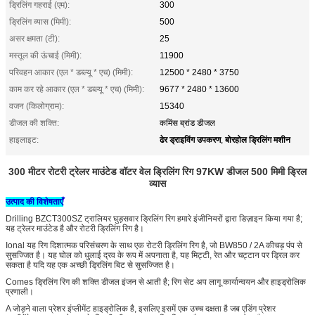
ड्रिलिंग गहराई (एम):
300
ड्रिलिंग व्यास (मिमी):
500
असर क्षमता (टी):
25
मस्तूल की ऊंचाई (मिमी):
11900
परिवहन आकार (एल * डब्ल्यू * एच) (मिमी):
12500 * 2480 * 3750
काम कर रहे आकार (एल * डब्ल्यू * एच) (मिमी):
9677 * 2480 * 13600
वजन (किलोग्राम):
15340
डीजल की शक्ति:
कमिंस ब्रांड डीजल
ढेर ड्राइविंग उपकरण
बोरहोल ड्रिलिंग मशीन
हाइलाइट:
,
300 मीटर रोटरी ट्रेलर माउंटेड वॉटर वेल ड्रिलिंग रिग 97KW डीजल 500 मिमी ड्रिल
व्यास
उत्पाद की विशेषताएँ
Drilling BZCT300SZ ट्रालियर घुड़सवार ड्रिलिंग रिग हमारे इंजीनियरों द्वारा डिज़ाइन किया गया है;
यह ट्रेलर माउंटेड है और रोटरी ड्रिलिंग रिग है।
Ional यह रिग दिशात्मक परिसंचरण के साथ एक रोटरी ड्रिलिंग रिग है, जो BW850 / 2A कीचड़ पंप से
सुसज्जित है। यह घोल को धुलाई द्रव के रूप में अपनाता है, यह मिट्टी, रेत और चट्टान पर ड्रिल कर
सकता है यदि यह एक अच्छी ड्रिलिंग बिट से सुसज्जित है।
Comes ड्रिलिंग रिग की शक्ति डीजल इंजन से आती है; रिग सेट अप लागू कार्यान्वयन और हाइड्रोलिक
प्रणाली।
A जोड़ने वाला प्रेशर इंप्लीमेंट हाइड्रोलिक है, इसलिए इसमें एक उच्च दक्षता है जब एडिंग प्रेशर