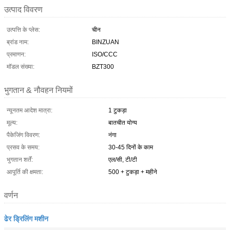
उत्पाद विवरण
उत्पत्ति के प्लेस:
चीन
ब्रांड नाम:
BINZUAN
प्रमाणन:
ISO/CCC
मॉडल संख्या:
BZT300
भुगतान & नौवहन नियमों
न्यूनतम आदेश मात्रा:
1 टुकड़ा
मूल्य:
बातचीत योग्य
पैकेजिंग विवरण:
नंगा
प्रसव के समय:
30-45 दिनों के काम
भुगतान शर्तें:
एल/सी, टी/टी
आपूर्ति की क्षमता:
500 + टुकड़ा + महीने
वर्णन
ढेर ड्रिलिंग मशीन