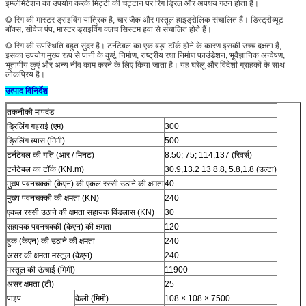
इम्प्लीमेंटेशन का उपयोग करके मिट्टी की चट्टान पर रिग ड्रिल और अपक्षय गठन होता है।
◎ रिग की मास्टर ड्राइविंग यांत्रिक है, चार जैक और मस्तूल हाइड्रोलिक संचालित हैं। डिस्ट्रीब्यूट
बॉक्स, सीवेज पंप, मास्टर ड्राइविंग क्लच सिस्टम हवा से संचालित होते हैं।
◎ रिग की उपस्थिति बहुत सुंदर है। टर्नटेबल का एक बड़ा टॉर्क होने के कारण इसकी उच्च दक्षता है,
इसका उपयोग मुख्य रूप से पानी के कुएं, निर्माण, राष्ट्रीय रक्षा निर्माण फाउंडेशन, भूवैज्ञानिक अन्वेषण,
भूतापीय कुएं और अन्य नींव काम करने के लिए किया जाता है। यह घरेलू और विदेशी ग्राहकों के साथ
लोकप्रिय है।
उत्पाद विनिर्देश
तकनीकी मापदंड
ड्रिलिंग गहराई (एम)
300
ड्रिलिंग व्यास (मिमी)
500
टर्नटेबल की गति (आर / मिनट)
8.50; 75; 114,137 (रिवर्स)
टर्नटेबल का टॉर्क (KN.m)
30.9,13.2 13 8.8, 5.8,1.8 (उल्टा)
मुख्य पवनचक्की (केएन) की एकल रस्सी उठाने की क्षमता
40
मुख्य पवनचक्की की क्षमता (KN)
240
एकल रस्सी उठाने की क्षमता सहायक विंडलास (KN)
30
सहायक पवनचक्की (केएन) की क्षमता
120
हुक (केएन) की उठाने की क्षमता
240
असर की क्षमता मस्तूल (केएन)
240
मस्तूल की ऊंचाई (मिमी)
11900
असर क्षमता (टी)
25
पाइप
केली (मिमी)
108 × 108 × 7500