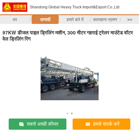
Shandong Global Heavy Truck Import&Export Co.,Ltd
घर
उत्पादों
हमारे बारे में
कारखाना भ्रमण
>>
97KW डीजल पाइल ड्रिलिंग मशीन, 300 मीटर गहराई ट्रेलर माउंटेड वॉटर
वेल ड्रिलिंग रिग
सबसे अच्छी कीमत
हमसे संपर्क करें