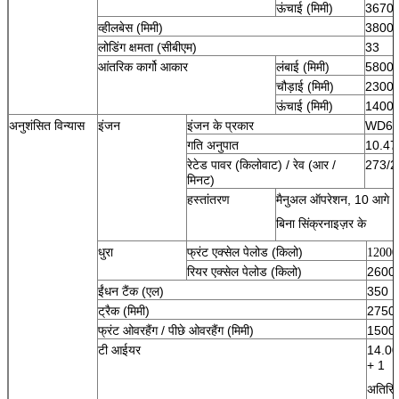
ऊंचाई (मिमी)
3670
व्हीलबेस (मिमी)
3800 
लोडिंग क्षमता (सीबीएम)
33
आंतरिक कार्गो आकार
लंबाई (मिमी)
5800
चौड़ाई (मिमी)
2300
ऊंचाई (मिमी)
1400
अनुशंसित विन्यास
इंजन
इंजन के प्रकार
WD61
गति अनुपात
10.47
रेटेड पावर (किलोवाट) / रेव (आर /
273/2
मिनट)
हस्तांतरण
मैनुअल ऑपरेशन, 10 आगे औ
बिना सिंक्रनाइज़र के
धुरा
फ्रंट एक्सेल पेलोड (किलो)
12000
रियर एक्सेल पेलोड (किलो)
2600
ईंधन टैंक (एल)
350
ट्रैक (मिमी)
2750
फ्रंट ओवरहैंग / पीछे ओवरहैंग (मिमी)
1500
टी
आईयर
14.00
+ 1
अतिरिक