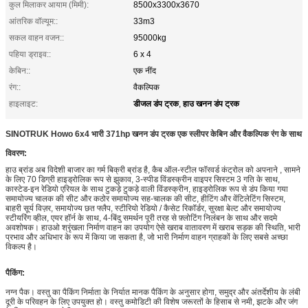
कुल मिलाकर आयाम (मिमी):
8500x3300x3670
आंतरिक वॉल्यूम::
33m3
सकल वाहन वजन::
95000kg
पहिया ड्राइव::
6 x 4
केबिन::
एक नींद
रंग::
वैकल्पिक
डीजल डंप ट्रक
हाउ खनन डंप ट्रक
हाइलाइट:
,
SINOTRUK Howo 6x4 भारी 371hp खनन डंप ट्रक एक स्लीपर केबिन और वैकल्पिक रंग के साथ
विवरण:
हाउ ब्रांड अब विदेशी बाजार का गर्म बिक्री ब्रांड है, कैब
ऑल-स्टील फॉरवर्ड कंट्रोल
को अपनाने
, सामने
के लिए 70 डिग्री हाइड्रोलिक रूप से झुकाव, 3-स्पीड विंडस्क्रीन वाइपर सिस्टम 3 गति के साथ,
कास्टेड-इन रेडियो एरियल के साथ टुकड़े टुकड़े वाली विंडस्क्रीन, हाइड्रोलिक रूप से डंप किया गया
समायोज्य चालक की सीट और कठोर समायोज्य सह-चालक की सीट, हीटिंग और वेंटिलेटिंग सिस्टम,
बाहरी सूर्य विज़र, समायोज्य छत फ्लैप, स्टीरियो रेडियो / कैसेट रिकॉर्डर, सुरक्षा बेल्ट और समायोज्य
स्टीयरिंग व्हील, एयर हॉर्न के साथ, 4-बिंदु समर्थन पूरी तरह से फ़्लोटिंग निलंबन के साथ और सदमे
अवशोषक।
हाउओ श्रृंखला निर्माण वाहन का उपयोग ऐसे खराब वातावरण में खराब सड़क की स्थिति, भारी
प्रभाव और अधिभार के रूप में किया जा सकता है, जो भारी निर्माण वाहन ग्राहकों के लिए सबसे अच्छा
विकल्प है।
पैकिंग:
नग्न पैक। वस्तु का पैकिंग निर्माता के निर्यात मानक पैकिंग के अनुसार होगा, समुद्र और अंतर्देशीय के लंबी
दूरी के परिवहन के लिए उपयुक्त हो। वस्तु कमोडिटी की विशेष जरूरतों के हिसाब से नमी, झटके और जंग