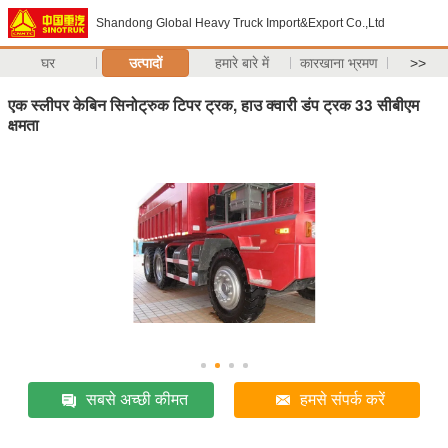
Shandong Global Heavy Truck Import&Export Co.,Ltd
घर
उत्पादों
हमारे बारे में
कारखाना भ्रमण
>>
एक स्लीपर केबिन सिनोट्रुक टिपर ट्रक, हाउ क्वारी डंप ट्रक 33 सीबीएम
क्षमता
सबसे अच्छी कीमत
हमसे संपर्क करें