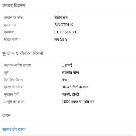
उत्पाद विवरण
उत्पत्ति के प्लेस:
शेडोंग चीन
ब्रांड नाम:
SINOTRUK
प्रमाणन:
CCC/ISO9001
मॉडल संख्या:
हाउ 59 9
भुगतान & नौवहन नियमों
न्यूनतम आदेश मात्रा:
1 इकाई
मूल्य:
बातचीत योग्य
पैकेजिंग विवरण:
नंगा
प्रसव के समय:
30-45 दिनों के काम
भुगतान शर्तें:
एल/सी, टी/टी
आपूर्ति की क्षमता:
1000 इकाइयों प्रति माह
वर्णन
खनन डंप ट्रक