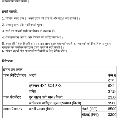
के खिलाफ उपाय करेगी।
हमारे फायदे:
1. शिपिंग: रसद टीम है, अपने ट्रक को तेजी से और सुरक्षा कर सकते हैं।
2. उच्च गुणवत्ता और प्रतिस्पर्धी मूल्य।
3. सभी रंग आपकी पसंद के हिसाब से उपलब्ध हैं।
4. तेज उत्पादन अवधि, और वितरण की त्वरित व्यवस्था।
5. ट्रक की पेशेवर बिक्री टीम। हमारा लक्ष्य ट्रक बेच नहीं रहा है; हम ग्राहकों की स्थिति के अनुसार
ग्राहकों को सर्वोत्तम उपयुक्त ट्रक चुनने में मदद करते हैं।
6. स्पेयर पार्ट्स और आफ्टरलेस सेवाओं के लिए पेशेवर टीम।
विशिष्टता:
खनन डंप ट्रक
वाहन निर्दिष्टीकरण
आदर्श
कैसे 6
ट्रक
ट्रैक्शन 4X2,6X4,8X4
6X4
शक्ति
371H
वजन पैरामीटर
पूरा वाहन कर्क मास (किलो)
23,00
अधिकतम अधिकृत कुल द्रव्यमान (किलो)
9500
आयाम पैरामीटर
बाहरी आयाम (मिमी)
लंबाई (मिमी)
8500
चौड़ाई (मिमी)
3300