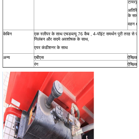
टायर)
अतिरिक
के साथ
वहन क्
केबिन
एक स्लीपर के
साथ एचडब्ल्यू 76 कैब
, 4-पॉइंट समर्थन पूरी तरह से फ़्
निलंबन और सदमे अवशोषक के साथ,
एयर कंडीशनर के साथ
अन्य
एबीएस
ऐच्छिक
रंग
ऐच्छिक