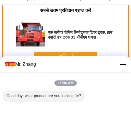
सबसे उत्तम प्रतिदान प्राप्त करें
एक स्लीपर केबिन सिनोट्रुक टिपर ट्रक, हाउ
क्वारी डंप ट्रक 33 सीबीएम क्षमता
जारी रखें
Mr. Zhang
खनन डंप ट्रक
अधिक
11:06 AM
Good day, what product are you looking for?
्मक मिश्रित
साइट पर मिश्रित
मिश्रित इमल्शन बल्क
ZZ5707S3840AJ
15 टन HO
ोक ट्रक
एमुल्शन बल्क ट्रक
ट्रक
HW19710
डंप ट
ट्रांसमिशन और 10L
विस्थापन के साथ भारी
खनन ट्रक
भाषा बदलें