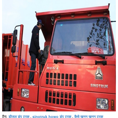
डीजल डंप ट्रक
sinotruk howo डंप ट्रक
कैसे खनन खनन ट्रक
टैग:
,
,