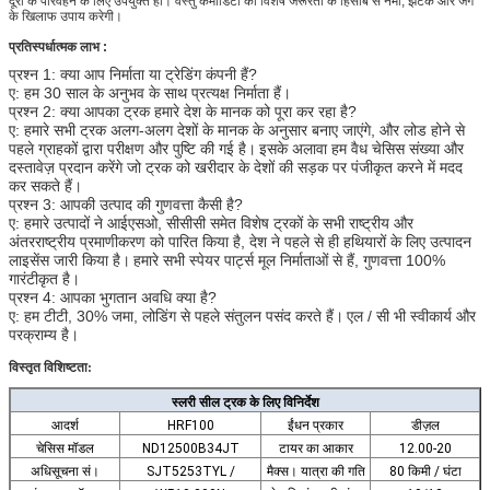
दूरी के परिवहन के लिए उपयुक्त हो। वस्तु कमोडिटी की विशेष जरूरतों के हिसाब से नमी, झटके और जंग
के खिलाफ उपाय करेगी।
प्रतिस्पर्धात्मक लाभ
:
प्रश्न 1: क्या आप निर्माता या ट्रेडिंग कंपनी हैं?
ए: हम 30 साल के अनुभव के साथ प्रत्यक्ष निर्माता हैं।
प्रश्न 2: क्या आपका ट्रक हमारे देश के मानक को पूरा कर रहा है?
ए: हमारे सभी ट्रक अलग-अलग देशों के मानक के अनुसार बनाए जाएंगे, और लोड होने से
पहले ग्राहकों द्वारा परीक्षण और पुष्टि की गई है।
इसके अलावा हम वैध चेसिस संख्या और
दस्तावेज़ प्रदान करेंगे जो ट्रक को खरीदार के देशों की सड़क पर पंजीकृत करने में मदद
कर सकते हैं।
प्रश्न 3: आपकी उत्पाद की गुणवत्ता कैसी है?
ए: हमारे उत्पादों ने आईएसओ, सीसीसी समेत विशेष ट्रकों के सभी राष्ट्रीय और
अंतरराष्ट्रीय प्रमाणीकरण को पारित किया है, देश ने पहले से ही हथियारों के लिए उत्पादन
लाइसेंस जारी किया है।
हमारे सभी स्पेयर पार्ट्स मूल निर्माताओं से हैं, गुणवत्ता 100%
गारंटीकृत है।
प्रश्न 4: आपका भुगतान अवधि क्या है?
ए: हम टीटी, 30% जमा, लोडिंग से पहले संतुलन पसंद करते हैं।
एल / सी भी स्वीकार्य और
परक्राम्य है।
विस्तृत विशिष्टता:
स्लरी सील ट्रक के लिए विनिर्देश
आदर्श
HRF100
ईंधन प्रकार
डीज़ल
चेसिस मॉडल
ND12500B34JT
टायर का आकार
12.00-20
अधिसूचना सं।
SJT5253TYL /
मैक्स। यात्रा की गति
80 किमी / घंटा