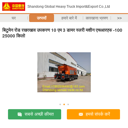
Shandong Global Heavy Truck Import&Export Co.,Ltd
घर
उत्पादों
हमारे बारे में
कारखाना भ्रमण
>>
बिटुमेन रोड रखरखाव उपकरण 10 एम 3 डामर स्लरी मशीन एचआरएफ -100
25000 किलो
सबसे अच्छी कीमत
हमसे संपर्क करें