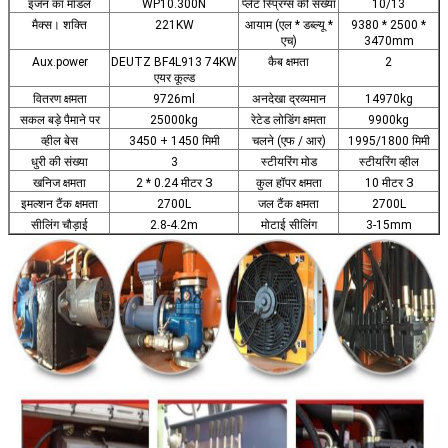
इंजन का मॉडल
WP10.300N
प्लेट स्प्रिंग्स की संख्या
10/13
मैक्स। शक्ति
221KW
आयाम (एल * डब्ल्यू *
9380 * 2500 *
एच)
3470mm
Aux.power
DEUTZ BF4L913 74KW
कैब क्षमता
2
एयर कूल्ड
वितरण क्षमता
9726ml
अनदेखा द्रव्यमान
14970kg
सकल बड़े पैमाने पर
25000kg
रेटेड लोडिंग क्षमता
9900kg
व्हील बेस
3450 + 1450 मिमी
चलने (एफ / आर)
1995/1800 मिमी
धुरी की संख्या
3
स्टीयरिंग मोड
स्टीयरिंग व्हील
3
3
खनिज क्षमता
2 * 0.24 मीटर
कुल हॉपर क्षमता
10 मीटर
इमल्शन टैंक क्षमता
2700L
जल टैंक क्षमता
2700L
सीलिंग चौड़ाई
2.8-4.2m
मोटाई सीलिंग
3-15mm