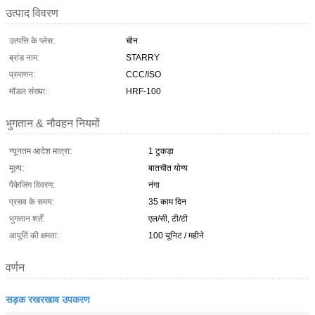
उत्पाद विवरण
उत्पत्ति के प्लेस:
चीन
ब्रांड नाम:
STARRY
प्रमाणन:
CCC/ISO
मॉडल संख्या:
HRF-100
भुगतान & नौवहन नियमों
न्यूनतम आदेश मात्रा:
1 टुकड़ा
मूल्य:
बातचीत योग्य
पैकेजिंग विवरण:
नंगा
प्रसव के समय:
35 काम दिन
भुगतान शर्तें:
एल/सी, टी/टी
आपूर्ति की क्षमता:
100 यूनिट / महीने
वर्णन
सड़क रखरखाव उपकरण