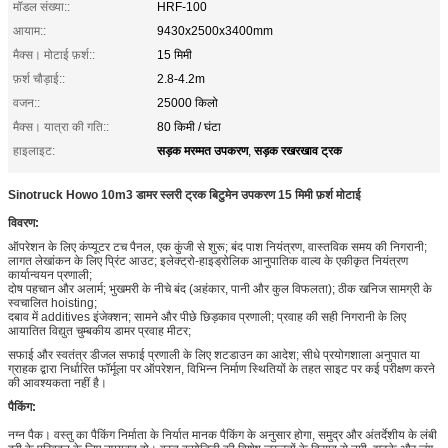
मॉडल संख्या::
HRF-100
आयाम::
9430x2500x3400mm
मैक्स। मोटाई फ़र्श::
15 मिमी
फ़र्श चौड़ाई::
2.8-4.2m
वजन::
25000 किलो
मैक्स। यात्रा की गति::
80 किमी / घंटा
सड़क मरम्मत उपकरण
सड़क रखरखाव ट्रक
हाइलाइट:
,
Sinotruck Howo 10m3 डामर स्लरी ट्रक बिटुमेन उपकरण 15 मिमी फ़र्श मोटाई
विवरण:
ऑपरेशन के लिए कंप्यूटर टच पैनल, एक कुंजी से शुरू; बंद पाश नियंत्रण, वास्तविक समय की निगरानी;
लागत लेखांकन के लिए प्रिंट आउट; इलेक्ट्रो-हाइड्रोलिक आनुपातिक वाल्व के एकीकृत नियंत्रण
कार्यान्वयन प्रणाली;
दोष पहचान और अलार्म; भुखमरी के नीचे बंद (अहंकार, पानी और कुल विफलता); ठीक खनिज सामग्री के
स्वचालित hoisting;
दबाव में additives इंजेक्शन;
सामने और पीछे छिड़काव प्रणाली;
प्रवाह की सही निगरानी के लिए
आयातित विद्युत चुम्बकीय डामर प्रवाह मीटर;
सफाई और स्वतंत्र डीजल सफाई प्रणाली के लिए शटडाउन का आदेश; सीधे प्रयोगशाला अनुपात या
ग्राहक द्वारा निर्धारित फॉर्मूला पर ऑपरेशन, विभिन्न निर्माण स्थितियों के तहत साइट पर कई परीक्षण करने
की आवश्यकता नहीं है।
पैकिंग:
नग्न पैक। वस्तु का पैकिंग निर्माता के निर्यात मानक पैकिंग के अनुसार होगा, समुद्र और अंतर्देशीय के लंबी