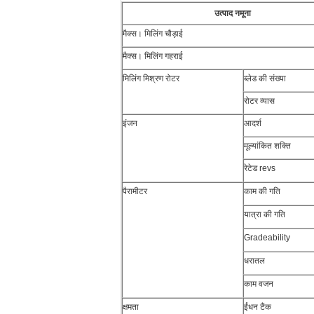
उत्पाद नमूना
मैक्स। मिलिंग चौड़ाई
मैक्स। मिलिंग गहराई
मिलिंग मिश्रण रोटर
ब्लेड की संख्या
रोटर व्यास
इंजन
आदर्श
मूल्यांकित शक्ति
रेटेड revs
पैरामीटर
काम की गति
यात्रा की गति
Gradeability
धरातल
काम वजन
क्षमता
ईंधन टैंक