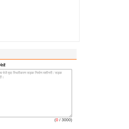
ेजें
(
0
/ 3000)