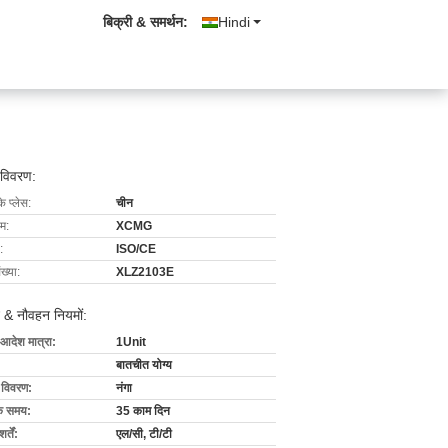
बिक्री & समर्थन:
Hindi
 विवरण:
के प्लेस:
चीन
ाम:
XCMG
:
ISO/CE
ख्या:
XLZ2103E
 & नौवहन नियमों:
 आदेश मात्रा:
1Unit
बातचीत योग्य
ग विवरण:
नंगा
के समय:
35 काम दिन
्तें:
एल/सी, टी/टी