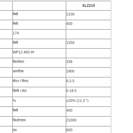
XLZ210
मिमी
2100
मिमी
400
174
मिमी
1350
WP12.460 एन
किलोवाट
338
आरपीएम
1900
मीटर / मिनट
0-2.5
किमी / घंटा
0-18.5
%
≥20% (11,3 °)
मिमी
400
किलोग्राम
21000
एल
600