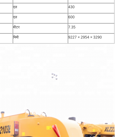
एल
430
एल
600
मीटर
7.35
मिमी
9227 × 2954 × 3290