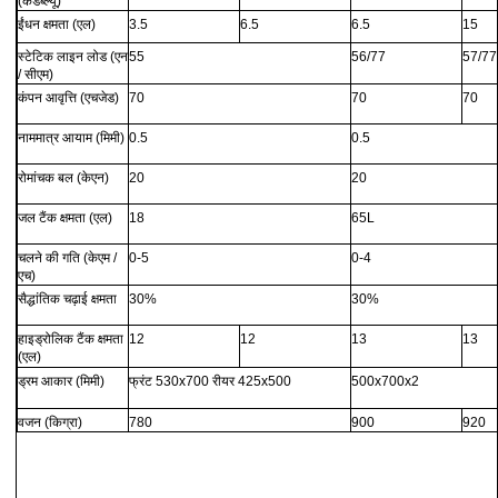
(केडब्ल्यू)
ईंधन क्षमता (एल)
3.5
6.5
6.5
15
स्टेटिक लाइन लोड (एन
55
56/77
57/77
/ सीएम)
कंपन आवृत्ति (एचजेड)
70
70
70
नाममात्र आयाम (मिमी)
0.5
0.5
रोमांचक बल (केएन)
20
20
जल टैंक क्षमता (एल)
18
65L
चलने की गति (केएम /
0-5
0-4
एच)
सैद्धांतिक चढ़ाई क्षमता
30%
30%
हाइड्रोलिक टैंक क्षमता
12
12
13
13
(एल)
ड्रम आकार (मिमी)
फ्रंट 530x700 रीयर 425x500
500x700x2
वजन (किग्रा)
780
900
920