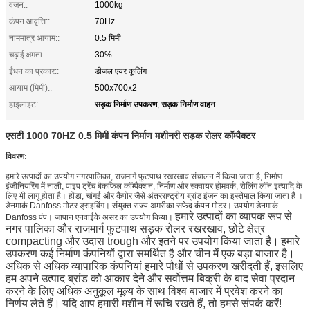
वजन::
1000kg
कंपन आवृत्ति::
70Hz
नाममात्र आयाम::
0.5 मिमी
चढ़ाई क्षमता::
30%
ईंधन का प्रकार::
डीजल एयर कूलिंग
आयाम (मिमी)::
500x700x2
सड़क निर्माण उपकरण
सड़क निर्माण वाहन
हाइलाइट:
,
एसटी 1000 70HZ 0.5 मिमी कंपन निर्माण मशीनरी सड़क रोलर कॉम्पैक्टर
विवरण:
हमारे उत्पादों का उपयोग नगरपालिका, राजमार्ग फुटपाथ रखरखाव संचालन में किया जाता है, निर्माण
इंजीनियरिंग में नाली, पाइप ट्रेंच बैकफिल कॉम्पैक्शन, निर्माण और स्क्वायर होमवर्क, रोलिंग लॉन इत्यादि के
लिए भी लागू होता है।
होंडा, चांगई और कैपोर जैसे अंतरराष्ट्रीय ब्रांड इंजन का इस्तेमाल किया जाता है
।
डेनमार्क Danfoss मोटर ड्राइविंग। संयुक्त राज्य अमरीका सफेद कंपन मोटर। उपयोग डेनमार्क
हमारे उत्पादों का व्यापक रूप से
Danfoss पंप। जापान एनवाईके असर का उपयोग किया।
नगर पालिका और राजमार्ग फुटपाथ सड़क रोलर रखरखाव, छोटे क्षेत्र
compacting और उदास trough और इतने पर उपयोग किया जाता है।
हमारे
उपकरण कई निर्माण कंपनियों द्वारा समर्थित है और चीन में एक बड़ा बाजार है।
अधिक से अधिक व्यापारिक कंपनियां हमारे पौधों से उपकरण खरीदती हैं, इसलिए
हम अपने उत्पाद ब्रांड को आकार देने और सर्वोत्तम बिक्री के बाद सेवा प्रदान
करने के लिए अधिक अनुकूल मूल्य के साथ विश्व बाजार में प्रवेश करने का
निर्णय लेते हैं।
यदि आप हमारी मशीन में रूचि रखते हैं, तो हमसे संपर्क करें!