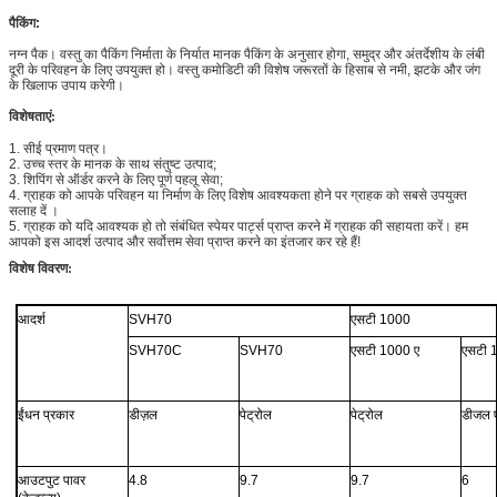
पैकिंग:
नग्न पैक। वस्तु का पैकिंग निर्माता के निर्यात मानक पैकिंग के अनुसार होगा, समुद्र और अंतर्देशीय के लंबी
दूरी के परिवहन के लिए उपयुक्त हो। वस्तु कमोडिटी की विशेष जरूरतों के हिसाब से नमी, झटके और जंग
के खिलाफ उपाय करेगी।
विशेषताएं:
1. सीई प्रमाण पत्र।
2. उच्च स्तर के मानक के साथ संतुष्ट उत्पाद;
3. शिपिंग से ऑर्डर करने के लिए पूर्ण पहलू सेवा;
4. ग्राहक को आपके परिवहन या निर्माण के लिए विशेष आवश्यकता होने पर ग्राहक को सबसे उपयुक्त
सलाह दें
।
5. ग्राहक को यदि आवश्यक हो तो संबंधित स्पेयर पार्ट्स प्राप्त करने में ग्राहक की सहायता करें।
हम
आपको इस आदर्श उत्पाद और सर्वोत्तम सेवा प्राप्त करने का इंतजार कर रहे हैं!
विशेष विवरण:
टी 1000 कंपन निर्माण मशीनरी सड़क रोलर कॉम्पैक्टर
आदर्श
SVH70
एसटी 1000
SVH70C
SVH70
एसटी 1000 ए
एसटी 
ईंधन प्रकार
डीज़ल
पेट्रोल
पेट्रोल
डीजल ए
आउटपुट पावर
4.8
9.7
9.7
6