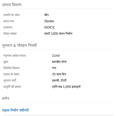
उत्पाद विवरण
उत्पत्ति के प्लेस:
चीन
ब्रांड नाम:
Storike
प्रमाणन:
ISO/CE
मॉडल संख्या:
एसटी 1000 कंपन निर्माण
भुगतान & नौवहन नियमों
न्यूनतम आदेश मात्रा:
1Unit
मूल्य:
बातचीत योग्य
पैकेजिंग विवरण:
नंगा
प्रसव के समय:
35 काम दिन
भुगतान शर्तें:
एल/सी, टी/टी
आपूर्ति की क्षमता:
प्रति माह 1,000 इकाइयों
वर्णन
सड़क निर्माण मशीनरी