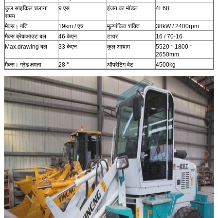
कुल साइकिल चलाना
9 एस
इंजन का मॉडल
4L68
समय
मैक्स। गति
19km / एच
मूल्यांकित शक्ति
38kW / 2400rpm
मैक्स ब्रेकआउट बल
46 केएन
टायर
16 / 70-16
Max.drawing बल
33 केएन
कुल आयाम
5520 * 1800 *
2650mm
मैक्स। ग्रेड क्षमता
28 °
ऑपरेटिंग वेट
4500kg