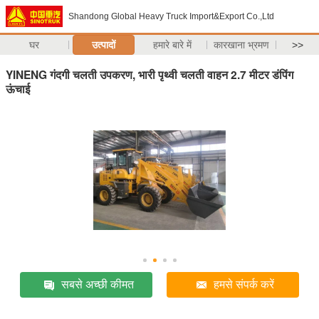
Shandong Global Heavy Truck Import&Export Co.,Ltd
घर
उत्पादों
हमारे बारे में
कारखाना भ्रमण
>>
YINENG गंदगी चलती उपकरण, भारी पृथ्वी चलती वाहन 2.7 मीटर डंपिंग
ऊंचाई
सबसे अच्छी कीमत
हमसे संपर्क करें