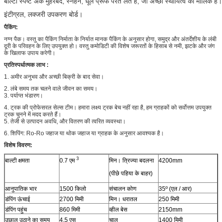
बाल्टी स्पष्ट अंक मुहरबंद, स्नेहन, धूल प्रूफ परतें लेते हैं, जो अच्छी स्थायित्व का मालिक है।
इंटीग्रल, लक्जरी उपकरण बोर्ड।
पैकिंग:
नग्न पैक। वस्तु का पैकिंग निर्माता के निर्यात मानक पैकिंग के अनुसार होगा, समुद्र और अंतर्देशीय के लंबी
दूरी के परिवहन के लिए उपयुक्त हो। वस्तु कमोडिटी की विशेष जरूरतों के हिसाब से नमी, झटके और जंग
के खिलाफ उपाय करेगी।
प्रतिस्पर्धात्मक लाभ
:
1. अमीर अनुभव और अच्छी बिक्री के बाद सेवा।
2. लंबे समय तक चलने वाले जीवन का समय।
3. पर्याप्त भंडारण।
4. ट्रक की प्रोफेसरल सेल्स टीम।
हमारा लक्ष्य ट्रक बेच नहीं रहा है, हम ग्राहकों को सर्वोत्तम उपयुक्त
ट्रक चुनने में मदद करते हैं।
5. तेजी से उत्पादन अवधि, और वितरण की त्वरित व्यवस्था।
6. शिपिंग: Ro-Ro जहाज या थोक जहाज या ग्राहक के अनुसार आवश्यक है।
विशेष विवरण:
3
बाल्टी क्षमता
0.7 एम
मिन। त्रिज्या बदलना
4200mm
(पीछे पहिया के बाहर)
आनुपातिक भार
1500 किलो
संचालन कोण
35º (एल / आर)
डंपिंग ऊंचाई
2700 मिमी
मिन। धरातल
250 मिमी
डंपिंग पहुंच
860 मिमी
व्हील बेस
2150mm
उछाल उठाने का समय
4.5 एस
चाल
1400 मिमी