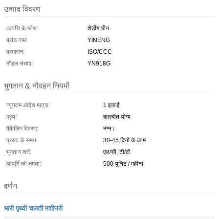
उत्पाद विवरण
उत्पत्ति के प्लेस:
शेडोंग चीन
ब्रांड नाम:
YINENG
प्रमाणन:
ISO/CCC
मॉडल संख्या:
YN918G
भुगतान & नौवहन नियमों
न्यूनतम आदेश मात्रा:
1 इकाई
मूल्य:
बातचीत योग्य
पैकेजिंग विवरण:
नग्न।
प्रसव के समय:
30-45 दिनों के काम
भुगतान शर्तें:
एल/सी, टी/टी
आपूर्ति की क्षमता:
500 यूनिट / महीना
वर्णन
भारी पृथ्वी चलती मशीनरी