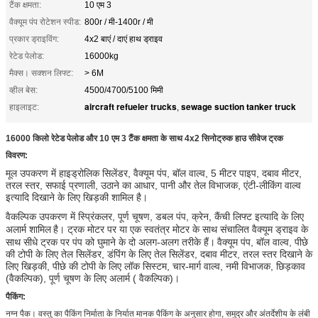
टैंक क्षमता:
10 एम 3
वैक्यूम पंप रोटेशन स्पीड:
800r / मी-1400r / मी
प्रकार ड्राइविंग:
4x2 बाएं / दाएं हाथ ड्राइव
रेटेड पेलोड:
16000kg
मैक्स। सक्शन लिफ्ट:
> 6M
व्हील बेस:
4500/4700/5100 मिमी
aircraft refueler trucks
sewage suction tanker truck
हाइलाइट:
,
16000 किलो रेटेड पेलोड और 10 एम 3 टैंक क्षमता के साथ 4x2 सिनोट्रुक हाउ सीवेज ट्रक
विवरण:
मूल उपकरण में हाइड्रोलिक सिलेंडर, वैक्यूम पंप, बॉल वाल्व, 5 मीटर पाइप, दबाव मीटर,
तरल स्तर, सफाई प्रणाली, उठाने का आधार, पानी और तेल विभाजक, एंटी-लीकिंग वाल्व
इत्यादि दिखाने के लिए खिड़की शामिल है।
वैकल्पिक उपकरण में स्प्रिंकलर, पूर्ण चूषण, डबल पंप, क्रेन, कैंची लिफ्ट इत्यादि के लिए
अलार्म शामिल
है। ट्रक मोटर पर या एक स्वतंत्र मोटर के साथ संचालित वैक्यूम ड्राइव के
साथ सीधे ट्रक पर पंप को घुमाने के दो अलग-अलग तरीके हैं।
वैक्यूम पंप, बॉल वाल्व, पीछे
की टोपी के लिए तेल सिलेंडर, डंपिंग के लिए तेल सिलेंडर, दबाव मीटर, तरल स्तर दिखाने के
लिए खिड़की, पीछे की टोपी के लिए लॉक सिस्टम, चार-मार्ग वाल्व, नमी विभाजक, छिड़काव
(वैकल्पिक), पूर्ण चूषण के लिए अलार्म ( वैकल्पिक)।
पैकिंग:
नग्न पैक। वस्तु का पैकिंग निर्माता के निर्यात मानक पैकिंग के अनुसार होगा, समुद्र और अंतर्देशीय के लंबी