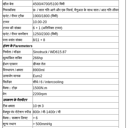
व्हील बेस
4500/4700/5100 मिमी
गियरबॉक्स
छः / सात गति आगे और एक रिवर्स, मैनुअल के साथ सात / आठ गति लीवर
फ्रंट / रीयर ट्रैक
1900/1800 (मिमी)
टायर
10.00-20
टायर की संख्या
6 + 1 (अतिरिक्त टायर)
फ्रंट / रीयर सस्पेंशन
1250/2300 (मिमी)
पत्ता वसंत संख्या
8/11 + 8
इंजन के Paremeters
निर्माता / मॉडल
Sinotruck / WD615.87
मूल्यांकित शक्ति
266hp
ईंधन प्रकार
डीजल तेल
विस्थापन / क्षमता
8900ml
उत्सर्जन मानक
Euro2
सिलेंडर
सीधे / 6 / intercooling
मैक्स। टोक़
1500N.m
वेग
2200rpm
उपकरण के पैरामीटर
टैंक क्षमता
10 एम 3
वैक्यूम पंप रोटेशन स्पीड
800r / मी-1400r / मी
मैक्स। सक्शन लिफ्ट
> 6
शून्य स्थान
> 500mmHg