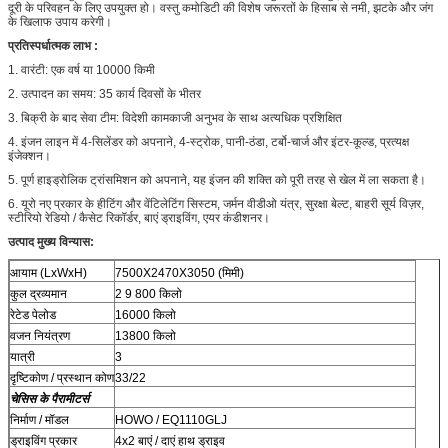
दूरी के परिवहन के लिए उपयुक्त हो। वस्तु कमोडिटी की विशेष जरूरतों के हिसाब से नमी, झटके और जंग
के खिलाफ उपाय करेगी।
प्रतिस्पर्धात्मक लाभ
:
1. वारंटी: एक वर्ष या 10000 किमी
2. उत्पादन का समय: 35 कार्य दिवसों के भीतर
3. बिक्री के बाद सेवा टीम: विदेशी कामकाजी अनुभव के साथ अत्यधिक प्रशिक्षित
4. इंजन लाइन में 4-सिलेंडर को अपनाने, 4-स्ट्रोक, पानी-ठंडा, टर्बो-चार्ज और इंटर-कूल्ड, प्रत्यक्ष
इंजेक्शन।
5. पूर्ण हाइड्रोलिक ट्रांसमिशन को अपनाने, यह इंजन की शक्ति को पूरी तरह से खेल में ला सकता है।
6. यूरो नए प्रकार के हीटिंग और वेंटिलेटिंग सिस्टम, जर्मन वीडीओ यंत्र, सुरक्षा बेल्ट, बाहरी सूर्य विज़र,
स्टीरियो रेडियो / कैसेट रिकॉर्डर, बाएं ड्राइविंग, एयर कंडीशनर।
उत्पाद मुख्य विन्यास:
आयाम (LxWxH)
7500X2470X3050 (मिमी)
कुल द्रव्यमान
2 9 800 किलो
रेटेड पेलोड
16000 किलो
वजन नियंत्रण
13800 किलो
यात्री
3
दृष्टिकोण / प्रस्थान कोण
33/22
चेसिस के पैरामीटर्स
निर्माण / मॉडल
HOWO / EQ1110GLJ
ड्राइविंग प्रकार
4x2 बाएं / दाएं हाथ ड्राइव