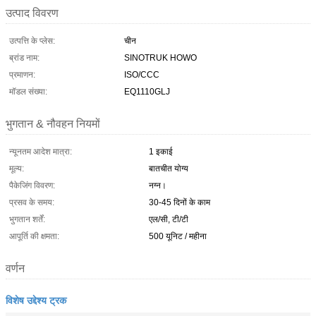
उत्पाद विवरण
उत्पत्ति के प्लेस:
चीन
ब्रांड नाम:
SINOTRUK HOWO
प्रमाणन:
ISO/CCC
मॉडल संख्या:
EQ1110GLJ
भुगतान & नौवहन नियमों
न्यूनतम आदेश मात्रा:
1 इकाई
मूल्य:
बातचीत योग्य
पैकेजिंग विवरण:
नग्न।
प्रसव के समय:
30-45 दिनों के काम
भुगतान शर्तें:
एल/सी, टी/टी
आपूर्ति की क्षमता:
500 यूनिट / महीना
वर्णन
विशेष उद्देश्य ट्रक