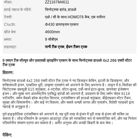
मॉडल:
ZZ1167M4611
हवाई जहाज़ के पहिये:
सिनोट्रुक ब्रांड, हाउओ
टैक्सी:
एओ / सी के साथ HOWO76 कैब, एक स्लीपर
Clucth:
Φ430 डायाफ्राम प्रकार
व्हील बेस:
4600mm
क्षमता:
9 सीबीएम
पानी टैंक ट्रक
ईंधन टैंकर ट्रक
हाइलाइट:
,
9 एमएन टैंक वॉल्यूम और एलएचडी ड्राइविंग प्रकार के साथ सिनोट्रुक हाउओ 4x2 266 एचपी वॉटर
टैंक ट्रक
विवरण:
सिनोट्रुक हाउओ 4x2 266 एचपी वॉटर टैंक ट्रक ने नए डिजाइन केबिन, इटली के डिजाइनर, और
शक्तिशाली इंजन, प्रबलित धुरी, उत्कृष्ट प्रदर्शन को अपनाने के लिए अपनाना है। लाइन में 6-सिलेंडर की
सिंटोट्रुक डब्ल्यूडी 615 श्रृंखला, 4-स्ट्रोक, वॉटर-कूल्ड, टर्बो-चार्ज इंटर-कूल्ड, डायरेक्ट इंजेक्शन
इंजन। और मुख्य भाग अंतर्राष्ट्रीय प्रसिद्ध ब्रांडों को अपनाते हैं, उदाहरण के लिए जर्मन जेएफ 8118
स्टीयरिंग, जर्मन वैबको ब्रेक कंट्रोल सिस्टम, ट्रांसमिशन की हाउओ श्रृंखला, बीईएचआर वॉटर टैंकर,
सुरक्षा और विश्वसनीय।
और कई रंग विकल्प, और सबसे अच्छी लागत और प्रदर्शन, विदेशी ग्राहकों द्वारा
गहराई से अनुकूल है।
पूर्ण हाइड्रोलिक ट्रांसमिशन को अपनाने से, यह पूरी तरह से इंजन में पूरी तरह से इंजन की शक्ति ला
सकता है। लोड परिवर्तन के अनुसार आउटपुट टोक़ को स्वचालित रूप से समायोजित करें, और यह निरंतर
परिवर्तनीय संचरण प्राप्त कर सकता है।
अमीर अनुभव और अच्छी बिक्री के बाद सेवा।
पैकिंग: