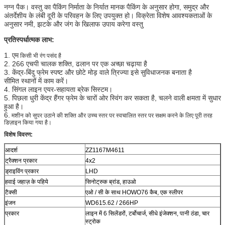
नग्न पैक। वस्तु का पैकिंग निर्माता के निर्यात मानक पैकिंग के अनुसार होगा, समुद्र और
अंतर्देशीय के लंबी दूरी के परिवहन के लिए उपयुक्त हो। विक्रेता विशेष आवश्यकताओं के
अनुसार नमी, झटके और जंग के खिलाफ उपाय करेगा वस्तु
प्रतिस्पर्धात्मक लाभ:
1. एम
किसी भी रंग पसंद है
2. 266 एचपी चालक शक्ति, ढलान पर एक अच्छा चढ़ाया है
3. केंद्र-बिंदु फ्रेम स्पष्ट और छोटे मोड़ वाले त्रिज्या इसे सुविधाजनक बनाता है
सीमित स्थानों में काम करें।
4. सिंगल लाइन एयर-सहायता ब्रेक सिस्टम।
5. पिछला धुरी केंद्र हैंगर फ्रेम के चारों ओर स्विंग कर सकता है, चलने वाली क्षमता में सुधार
हुआ है।
6.
मशीन को सुपर उठाने की शक्ति और उच्च स्तर पर स्वचालित स्तर पर सक्षम करने के लिए पूरी तरह
डिज़ाइन किया गया है।
विशेष विवरण:
आदर्श
ZZ1167M4611
ट्रैक्शन प्रकार
4x2
ड्राइविंग प्रकार
LHD
हवाई जहाज़ के पहिये
सिनोट्रुक ब्रांड, हाउओ
टैक्सी
एओ / सी के साथ HOWO76 कैब, एक स्लीपर
इंजन
WD615.62 / 266HP
प्रकार
लाइन में 6 सिलेंडरों, टर्बोचार्ज, सीधे इंजेक्शन, पानी ठंडा, चार
स्ट्रोक