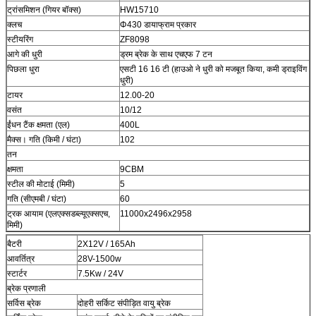
ट्रांसमिशन (गियर बॉक्स)
HW15710
क्लच
Φ430 डायाफ्राम प्रकार
स्टीयरिंग
ZF8098
आगे की धुरी
ड्रम ब्रेक के साथ एचएफ 7 टन
पिछला धुरा
एसटी 16 16 टी (हाउओ ने धुरी को मजबूत किया, कमी ड्राइविंग
धुरी)
टायर
12.00-20
वसंत
10/12
ईंधन टैंक क्षमता (एल)
400L
मैक्स। गति (किमी / घंटा)
102
तन
क्षमता
9CBM
स्टील की मोटाई (मिमी)
5
गति (सीएमबी / घंटा)
60
ट्रक आयाम (एलएक्सडब्ल्यूएक्सएच,
11000x2496x2958
मिमी)
बैटरी
2X12V / 165Ah
आवर्तित्र
28V-1500w
स्टार्टर
7.5Kw / 24V
ब्रेक प्रणाली
सर्विस ब्रेक
दोहरी सर्किट संपीड़ित वायु ब्रेक