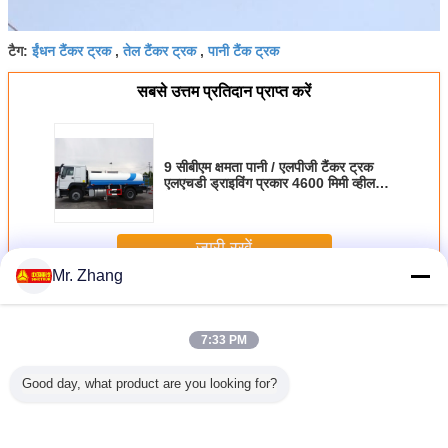
ईंधन टैंकर ट्रक
तेल टैंकर ट्रक
पानी टैंक ट्रक
टैग:
,
,
सबसे उत्तम प्रतिदान प्राप्त करें
9 सीबीएम क्षमता पानी / एलपीजी टैंकर ट्रक
एलएचडी ड्राइविंग प्रकार 4600 मिमी व्हील
बेस के साथ
जारी रखें
Mr. Zhang
टैंकर ट्रक
अधिक
7:33 PM
Good day, what product are you looking for?
85kw ईंधन
20cbm क्षमता जल
सफेद 10 पहियों 6000
8X4 371HP
बड़े क्षमता व
5m3 पंप और
Hauling ट्रक भारी
गैलन 6x4 तेल टैंकर
28CBM डीजल ईंधन
ट्रक 8x
C के साथ
वजन 12R22.5
ट्रक यूरो 2 मैनुअल
टैंकर ट्रक हैवी ड्यूटी
डीजल ईंधन भं