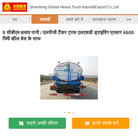
Shandong Global Heavy Truck Import&Export Co.,Ltd
घर
उत्पादों
हमारे बारे में
कारखाना भ्रमण
>>
9 सीबीएम क्षमता पानी / एलपीजी टैंकर ट्रक एलएचडी ड्राइविंग प्रकार 4600
मिमी व्हील बेस के साथ
सबसे अच्छी कीमत
हमसे संपर्क करें