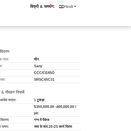
बिक्री & समर्थन:
Hindi
 विवरण:
के प्लेस:
चीन
ाम:
Sany
:
CCC/CE/ISO
ख्या:
SRSC45C31
 & नौवहन नियमों:
 आदेश मात्रा:
1 टुकड़ा
$350,000.00 -400,000.00 /
pic
ग विवरण:
नग्न में पैकेज
के समय:
जमा के बाद 20-25 कार्य दिवस