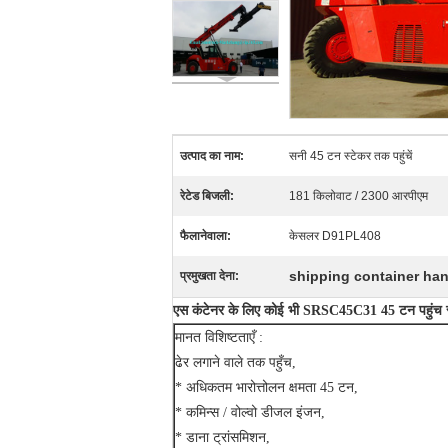
उत्पाद का नाम:
सनी 45 टन स्टेकर तक पहुंचें
रेटेड बिजली:
181 किलोवाट / 2300 आरपीएम
फैलानेवाला:
केसलर D91PL408
shipping container ha
प्रमुखता देना:
एस
कंटेनर के लिए
कोई भी
SRSC45C31 45 टन पहुंच स
मानत विशिष्टताएँ :
ढेर लगाने वाले तक पहुँच,
* अधिकतम भारोत्तोलन क्षमता 45 टन,
* कमिन्स / वोल्वो डीजल इंजन,
* डाना ट्रांसमिशन,