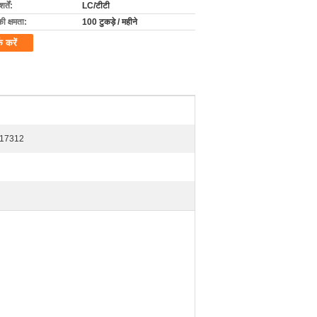
्तें:
LC/टीटी
की क्षमता:
100 टुकड़े / महीने
क करें
ई 17312