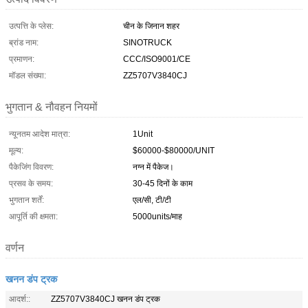
उत्पत्ति के प्लेस:
चीन के जिनान शहर
ब्रांड नाम:
SINOTRUCK
प्रमाणन:
CCC/ISO9001/CE
मॉडल संख्या:
ZZ5707V3840CJ
भुगतान & नौवहन नियमों
न्यूनतम आदेश मात्रा:
1Unit
मूल्य:
$60000-$80000/UNIT
पैकेजिंग विवरण:
नग्न में पैकेज।
प्रसव के समय:
30-45 दिनों के काम
भुगतान शर्तें:
एल/सी, टी/टी
आपूर्ति की क्षमता:
5000units/माह
वर्णन
खनन डंप ट्रक
आदर्श::
ZZ5707V3840CJ खनन डंप ट्रक