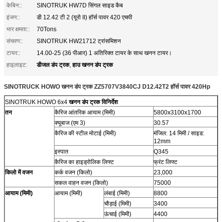
केबिन::
SINOTRUK HW7D सिंगल साइड कैब
इंजन::
डी 12.42 टी 2 (यूरो II) हॉर्स पावर 420 एचपी
भार क्षमता::
70Tons
संचरण::
SINOTRUK HW21712 ट्रांसमिशन
टायर::
14.00-25 (36 पीआर) 1 अतिरिक्त टायर के साथ खनन टायर।
डीजल डंप ट्रक
हाउ खनन डंप ट्रक
हाइलाइट:
,
SINOTRUCK HOWO
खनन डंप ट्रक ZZ5707V3840CJ D12.42T2 हॉर्स पावर 420Hp
SINOTRUK HOWO 6x4
खनन डंप ट्रक विनिर्देश
तन
कैरिज आंतरिक आयाम (मिमी)
5800x3100x1700
क्यूबाज (एम 3)
30.57
कैरिज की स्टील मोटाई (मिमी)
मंजिल: 14 मिमी / साइड:
12mm
इस्पात
Q345
कैरिज का हाइड्रोलिक लिफ्ट
फ्रंट लिफ्ट
किलो में वजन
कर्क वजन (किलो)
23,000
सकल वाहन वजन (किलो)
75000
आयाम (मिमी)
आयाम (मिमी)
लंबाई (मिमी)
8800
चौड़ाई (मिमी)
3400
ऊंचाई (मिमी)
4400