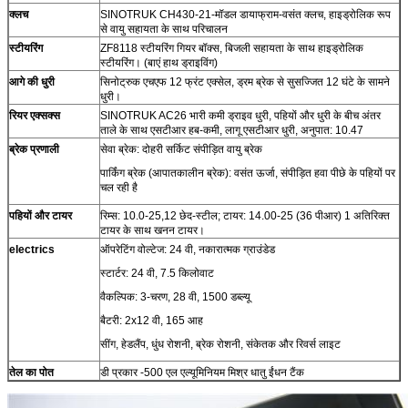
क्लच
SINOTRUK CH430-21-मॉडल डायाफ्राम-वसंत क्लच, हाइड्रोलिक रूप
से वायु सहायता के साथ परिचालन
स्टीयरिंग
ZF8118 स्टीयरिंग गियर बॉक्स, बिजली सहायता के साथ हाइड्रोलिक
स्टीयरिंग। (बाएं हाथ ड्राइविंग)
आगे की धुरी
सिनोट्रुक एचएफ 12 फ्रंट एक्सेल, ड्रम ब्रेक से सुसज्जित 12 घंटे के सामने
धुरी।
रियर एक्सक्स
SINOTRUK AC26 भारी कमी ड्राइव धुरी, पहियों और धुरी के बीच अंतर
ताले के साथ एसटीआर हब-कमी, लागू एसटीआर धुरी, अनुपात: 10.47
ब्रेक प्रणाली
सेवा ब्रेक: दोहरी सर्किट संपीड़ित वायु ब्रेक
पार्किंग ब्रेक (आपातकालीन ब्रेक): वसंत ऊर्जा, संपीड़ित हवा पीछे के पहियों पर
चल रही है
पहियों और टायर
रिम्स: 10.0-25,12 छेद-स्टील; टायर: 14.00-25 (36 पीआर) 1 अतिरिक्त
टायर के साथ खनन टायर।
electrics
ऑपरेटिंग वोल्टेज: 24 वी, नकारात्मक ग्राउंडेड
स्टार्टर: 24 वी, 7.5 किलोवाट
वैकल्पिक: 3-चरण, 28 वी, 1500 डब्ल्यू
बैटरी: 2x12 वी, 165 आह
सींग, हेडलैंप, धुंध रोशनी, ब्रेक रोशनी, संकेतक और रिवर्स लाइट
तेल का पोत
डी प्रकार -500 एल एल्यूमिनियम मिश्र धातु ईंधन टैंक