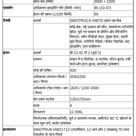
व्हील बेस (मिमी)
3800 + 1500
प्रदर्शन
अधिकतम ड्राइविंग गति (किमी / घंटा)
46 (10.47)
ईंधन की खपत (1/100 किमी)
50
टैक्सी
आदर्श
SINOTRUCK HW7D एकल पक्ष कैब
कोई बंक, नई प्रकार की सीट, समायोज्य स्टीयरिंग
व्हील, यूरो नए प्रकार के हीटिंग और वेंटिलेटिंग
सिस्टम, जर्मन वीडीओ यंत्र, सुरक्षा बेल्ट, बाहरी
सूर्य विज़र, स्टीरियो रेडियो / कैसेट रिकॉर्डर, बाएं
ड्राइविंग, एयर कंडीशनर
इंजन
आदर्श
डी 12.42 टी 2 (यूरो 2)
प्रकार
लाइन में 6-सिलेंडर, 4-स्ट्रोक, वॉटर-कूल्ड, टर्बो-
चार्ज और इंटर-कूल्ड, डायरेक्ट इंजेक्शन
घोड़े की शक्ति
420
अधिकतम उत्पादन किलो /
309/2200
आर / मिनट
अधिकतम टोक़ एनएम / आर
1820 / 1100-1600
/ मिनट
बोर एक्स स्ट्रोक
126x155mm
वाल्व
4
विस्थापन
11.596L
सिनोट्रुक (सीएनएचटीसी), यूरो II उत्सर्जन मानक, थर्मोस्टेट 80 ℃ खोलने के
साथ शुरू करें, कठोर प्रशंसक
हस्तांतरण
SINOTRUK HW21712 ट्रांसमिशन, 12 आगे और 2 एचडब्ल्यू 70 पावर
टेकऑफ के साथ रिवर्स