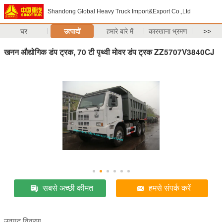
Shandong Global Heavy Truck Import&Export Co.,Ltd
घर
उत्पादों
हमारे बारे में
कारखाना भ्रमण
>>
खनन औद्योगिक डंप ट्रक, 70 टी पृथ्वी मोवर डंप ट्रक ZZ5707V3840CJ
सबसे अच्छी कीमत
हमसे संपर्क करें
उत्पाद विवरण