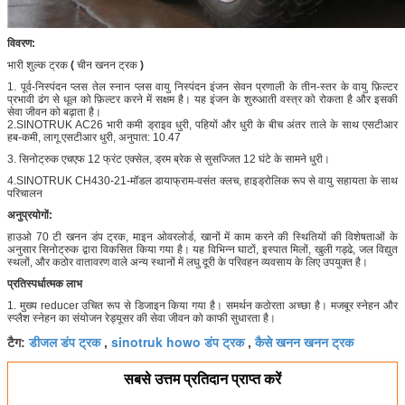
विवरण:
भारी शुल्क ट्रक
(
चीन खनन ट्रक
)
1. पूर्व-निस्पंदन प्लस तेल स्नान प्लस वायु निस्पंदन इंजन सेवन प्रणाली के तीन-स्तर के वायु फ़िल्टर
प्रभावी ढंग से धूल को फ़िल्टर करने में सक्षम है। यह इंजन के शुरुआती वस्त्र को रोकता है और इसकी
सेवा जीवन को बढ़ाता है।
2.SINOTRUK AC26 भारी कमी ड्राइव धुरी, पहियों और धुरी के बीच अंतर ताले के साथ एसटीआर
हब-कमी, लागू एसटीआर धुरी, अनुपात: 10.47
3. सिनोट्रुक एचएफ 12 फ्रंट एक्सेल, ड्रम ब्रेक से सुसज्जित 12 घंटे के सामने धुरी।
4.SINOTRUK CH430-21-मॉडल डायाफ्राम-वसंत क्लच, हाइड्रोलिक रूप से वायु सहायता के साथ
परिचालन
अनुप्रयोगों:
हाउओ 70 टी खनन डंप ट्रक, माइन ओवरलोर्ड, खानों में काम करने की स्थितियों की विशेषताओं के
अनुसार सिनोट्रुक द्वारा विकसित किया गया है। यह विभिन्न घाटों, इस्पात मिलों, खुली गड्ढे, जल विद्युत
स्थलों, और कठोर वातावरण वाले अन्य स्थानों में लघु दूरी के परिवहन व्यवसाय के लिए उपयुक्त है।
प्रतिस्पर्धात्मक लाभ
1. मुख्य reducer उचित रूप से डिजाइन किया गया है। समर्थन कठोरता अच्छा है। मजबूर स्नेहन और
स्प्लैश स्नेहन का संयोजन रेड्यूसर की सेवा जीवन को काफी सुधारता है।
डीजल डंप ट्रक
sinotruk howo डंप ट्रक
कैसे खनन खनन ट्रक
टैग:
,
,
सबसे उत्तम प्रतिदान प्राप्त करें